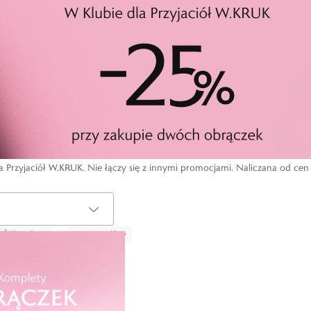
rzyjaciół W.KRUK. Nie łączy się z innymi promocjami. Naliczana od cen 
r
:
Żółte złoto
Wyczyść filtry