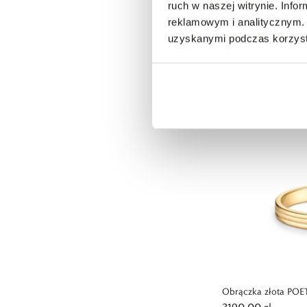
ruch w naszej witrynie. Inf
reklamowym i analitycznym. 
Obrączka złota SE
4190,00 zł
uzyskanymi podczas korzysta
Obrączka złota POE