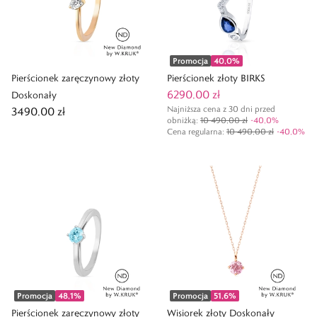
Promocja
40,0
%
Pierścionek zaręczynowy złoty
Pierścionek złoty BIRKS
6290,00 zł
Doskonały
Najniższa cena z 30 dni przed
3490,00 zł
obniżką:
10 490,00 zł
-
40,0
%
Cena regularna
:
10 490,00 zł
-
40,0
%
Promocja
48,1
%
Promocja
51,6
%
Pierścionek zaręczynowy złoty
Wisiorek złoty Doskonały