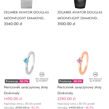
ZEGAREK AVIATOR DOUGLAS
ZEGAREK AVIATOR DOUGLAS
MOONFLIGHT DIAMOND
MOONFLIGHT DIAMOND
3340,00 zł
3100,00 zł
EDITION
EDITION
Promocja
50,2
%
Promocja
49,0
%
Pierścionek zaręczynowy złoty
Pierścionek zaręczynowy złoty
Doskonały
Doskonały
1490,00 zł
2290,00 zł
Najniższa cena z 30 dni przed
Najniższa cena z 30 dni przed
obniżką:
2990,00 zł
-
50,2
%
obniżką:
4490,00 zł
-
49,0
%