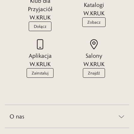
Klub dla
Katalogi
Przyjaciół
W.KRUK
W.KRUK
Zobacz
Dołącz
Aplikacja
Salony
W.KRUK
W.KRUK
Zainstaluj
Znajdź
O nas