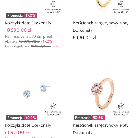
Promocja
47,0
%
Kolczyki złote Doskonały
Pierścionek zaręczynowy złoty
10 590,00 zł
Doskonały
Najniższa cena z 30 dni przed
6990,00 zł
obniżką:
19 990,00 zł
-
47,0
%
Cena regularna
:
19 990,00 zł
-
47,0
%
Promocja
49,2
%
Promocja
50,6
%
Kolczyki złote Doskonały
Pierścionek zaręczynowy złoty
6090,00 zł
Doskonały