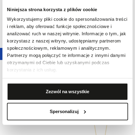
Cena regularna
:
8490,00 zł
-
48,3
%
Niniejsza strona korzysta z plików cookie
Wykorzystujemy pliki cookie do spersonalizowania treści
i reklam, aby oferować funkcje społecznościowe i
analizować ruch w naszej witrynie. Informacje o tym, jak
korzystasz z naszej witryny, udostępniamy partnerom
społecznościowym, reklamowym i analitycznym.
Partnerzy mogą połączyć te informacje z innymi danymi
otrzymanymi od Ciebie lub uzyskanymi podczas
korzystania z ich usług.
Promocja
47,8
%
Promocja
50,1
%
Pierścionek zaręczynowy złoty
Kolczyki złote Doskonały
3990,00 zł
Doskonały
Najniższa cena z 30 dni przed
Zezwól na wszystkie
4690,00 zł
obniżką:
7990,00 zł
-
50,1
%
Najniższa cena z 30 dni przed
Cena regularna
:
7990,00 zł
-
50,1
%
obniżką:
8990,00 zł
-
47,8
%
Cena regularna
:
8990,00 zł
-
47,8
%
Spersonalizuj