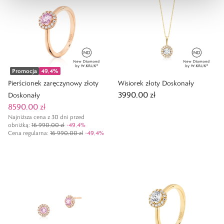
Promocja
49,4
%
Pierścionek zaręczynowy złoty
Wisiorek złoty Doskonały
3990,00 zł
Doskonały
8590,00 zł
Najniższa cena z 30 dni przed
obniżką:
16 990,00 zł
-
49,4
%
Cena regularna
:
16 990,00 zł
-
49,4
%