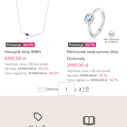
Promocja
40,0
%
Promocja
50,1
%
Naszyjnik złoty BIRKS
Pierścionek zaręczynowy złoty
8390,00 zł
Doskonały
Najniższa cena z 30 dni przed
2990,00 zł
obniżką:
13 990,00 zł
-
40,0
%
Najniższa cena z 30 dni przed
Cena regularna
:
13 990,00 zł
-
40,0
%
obniżką:
5990,00 zł
-
50,1
%
Cena regularna
:
5990,00 zł
-
50,1
%
2
Strona
z