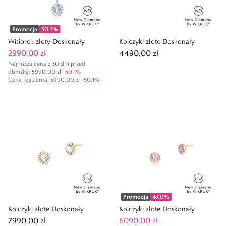
Promocja
50,1
%
Wisiorek złoty Doskonały
Kolczyki złote Doskonały
2990,00 zł
4490,00 zł
Najniższa cena z 30 dni przed
obniżką:
5990,00 zł
-
50,1
%
Cena regularna
:
5990,00 zł
-
50,1
%
Promocja
47,0
%
Kolczyki złote Doskonały
Kolczyki złote Doskonały
7990,00 zł
6090,00 zł