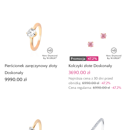
Promocja
47,2
%
Pierścionek zaręczynowy złoty
Kolczyki złote Doskonały
3690,00 zł
Doskonały
Najniższa cena z 30 dni przed
9990,00 zł
obniżką:
6990,00 zł
-
47,2
%
Cena regularna
:
6990,00 zł
-
47,2
%