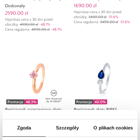
1690,00 zł
Doskonały
Najniższa cena z 30 dni przed
2590,00 zł
obniżką:
3490,00 zł
-
51,6
%
Najniższa cena z 30 dni przed
Cena regularna
:
3490,00 zł
-
51,6
%
obniżką:
4990,00 zł
-
48,1
%
Cena regularna
:
4990,00 zł
-
48,1
%
Promocja
48,3
%
Promocja
40,0
%
Pierścionek zaręczynowy złoty
Pierścionek złoty BIRKS
6290,00 zł
Doskonały
Najniższa cena z 30 dni przed
4390,00 zł
Zgoda
Szczegóły
O plikach cookies
obniżką:
10 490,00 zł
-
40,0
%
Najniższa cena z 30 dni przed
Cena regularna
:
10 490,00 zł
-
40,0
%
obniżką:
8490,00 zł
-
48,3
%