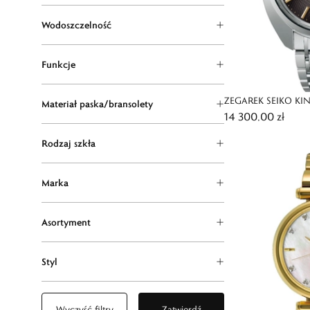
Wodoszczelność
Funkcje
ZEGAREK SEIKO KIN
Materiał paska/bransolety
14 300,00 zł
ANNIVERSARY LIMI
Rodzaj szkła
Marka
Asortyment
Styl
Wyczyść filtry
Zatwierdź