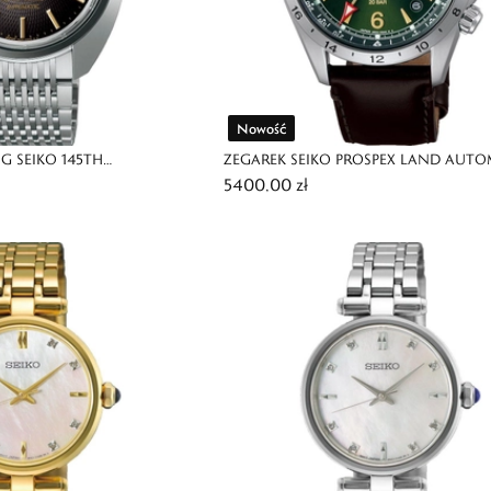
Nowość
G SEIKO 145TH
ZEGAREK SEIKO PROSPEX LAND AUTO
5400,00 zł
TED EDITION
GMT