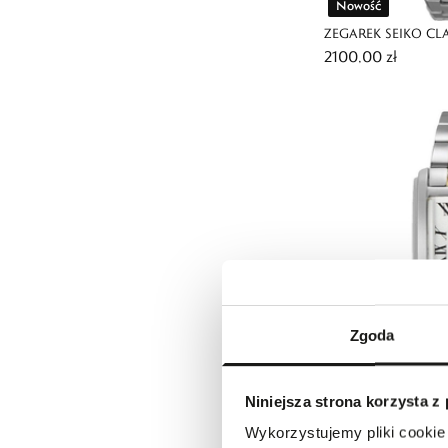
Nowość
ZEGAREK SEIKO CL
2100,00 zł
CHRONOGRAPH
Zgoda
Nowość
Niniejsza strona korzysta z
ZEGAREK SEIKO CL
Wykorzystujemy pliki cookie 