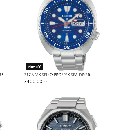
Nowość
ES
ZEGAREK SEIKO PROSPEX SEA DIVER
3400,00 zł
AUTOMATIC PADI LIMITED EDITION