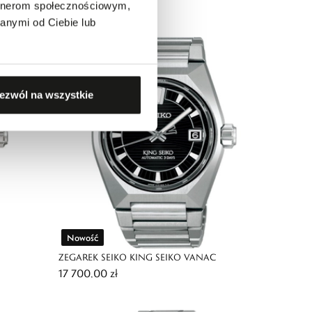
13 400,00 zł
LIMITED EDITION
artnerom społecznościowym,
anymi od Ciebie lub
ezwól na wszystkie
Nowość
ZEGAREK SEIKO KING SEIKO VANAC
17 700,00 zł