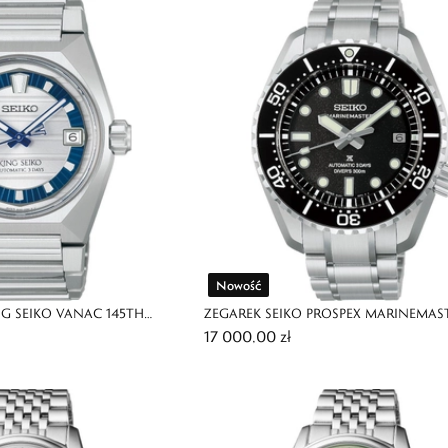
Nowość
NG SEIKO VANAC 145TH
ZEGAREK SEIKO PROSPEX MARINEMAST
17 000,00 zł
TED EDITION
HERITAGE