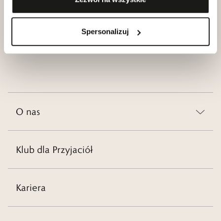
Aplikacja
Salony
W.KRUK
W.KRUK
Spersonalizuj
Zainstaluj
Znajdź
O nas
Klub dla Przyjaciół
Kariera