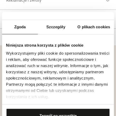
Reklamacje i zwroty
Tagi
Zgoda
Szczegóły
O plikach cookies
Niniejsza strona korzysta z plików cookie
Wykorzystujemy pliki cookie do spersonalizowania treści
i reklam, aby oferować funkcje społecznościowe i
analizować ruch w naszej witrynie. Informacje o tym, jak
korzystasz z naszej witryny, udostępniamy partnerom
Klub dla
Katalogi
społecznościowym, reklamowym i analitycznym.
Przyjaciół
W.KRUK
Partnerzy mogą połączyć te informacje z innymi danymi
W.KRUK
otrzymanymi od Ciebie lub uzyskanymi podczas
Zobacz
Dołącz
korzystania z ich usług.
Zezwól na wszystkie