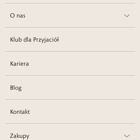
O nas
Klub dla Przyjaciół
Kariera
Blog
Kontakt
Zakupy