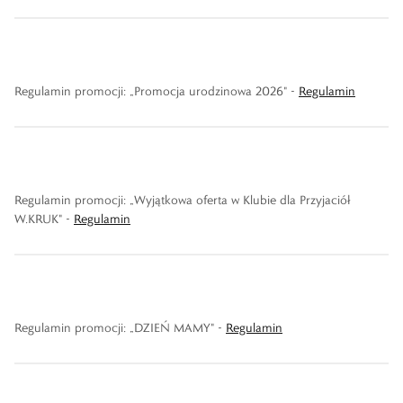
Regulamin promocji: „Promocja urodzinowa 2026" -
Regulamin
Regulamin promocji: „Wyjątkowa oferta w Klubie dla Przyjaciół
W.KRUK" -
Regulamin
Regulamin promocji: „DZIEŃ MAMY" -
Regulamin