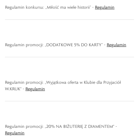
Regulamin konkursu: „Miłość ma wiele historii” -
Regulamin
Regulamin promocji: „DODATKOWE 5% DO KARTY” -
Regulamin
Regulamin promocji: „Wyjątkowa oferta w Klubie dla Przyjaciół
W.KRUK" -
Regulamin
Regulamin promocji: „20% NA BIŻUTERIĘ Z DIAMENTEM" -
Regulamin