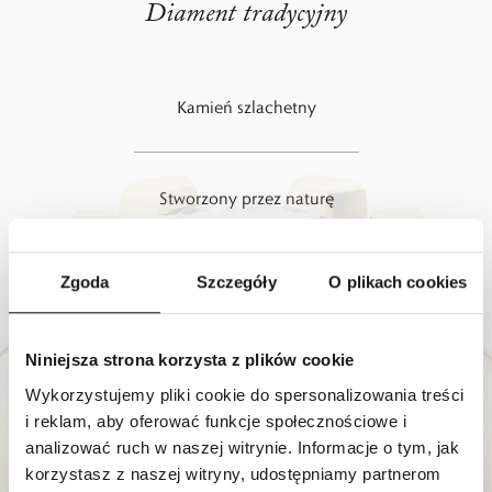
Diament tradycyjny
Kamień szlachetny
Stworzony przez naturę
Zgoda
Szczegóły
O plikach cookies
Powstaje miliony lat
Rabat nalicza się automatycznie w koszyku dla
członków Klubu dla Przyjaciół W.KRUK.
Aby dołączyć do Klubu dla Przyjaciół W.KRUK
Niniejsza strona korzysta z plików cookie
Ma wartość inwestycyjną
zaloguj się lub załóż konto klienta W.KRUK.
Nie jesteś Klubowiczem?
Wykorzystujemy pliki cookie do spersonalizowania treści
i reklam, aby oferować funkcje społecznościowe i
Odkryj korzyści dla klubowiczów
Aby dołączyć do Klubu dla Przyjaciół W.KRUK
analizować ruch w naszej witrynie. Informacje o tym, jak
zaloguj się lub załóż konto klienta W.KRUK i dołącz
Barwa min. G
korzystasz z naszej witryny, udostępniamy partnerom
Rabat nalicza się automatycznie w koszyku dla