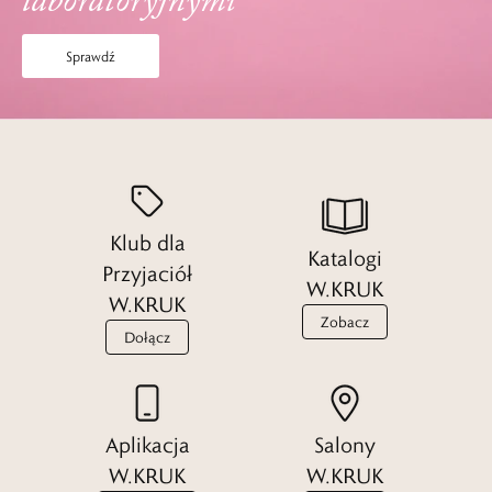
laboratoryjnymi
Sprawdź
Klub dla
Katalogi
Przyjaciół
W.KRUK
W.KRUK
Zobacz
Dołącz
Aplikacja
Salony
W.KRUK
W.KRUK