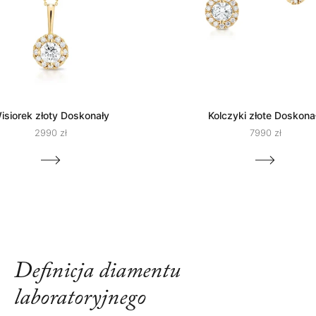
isiorek złoty Doskonały
Kolczyki złote Doskona
2990 zł
7990 zł
Definicja diamentu
laboratoryjnego