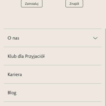
Zainstaluj
Znajdź
O nas
Świat W.KRUK
Zrównoważony rozwój
Klub dla Przyjaciół
Klienci B2B
Franczyza
Dla akcjonariuszy
Kariera
Komunikaty
Dla mediów
Blog