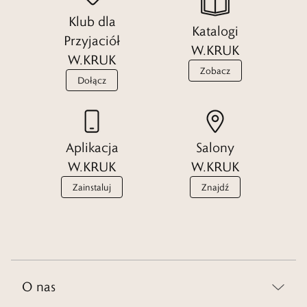
doskonale się składa.
Klub dla
Katalogi
Czytaj więcej
Przyjaciół
W.KRUK
W.KRUK
Zobacz
Dołącz
Aplikacja
Salony
W.KRUK
W.KRUK
Zainstaluj
Znajdź
O nas