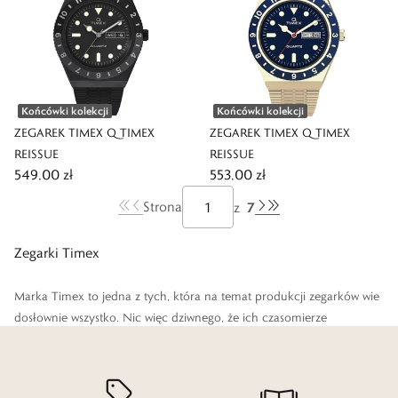
Końcówki kolekcji
Końcówki kolekcji
ZEGAREK TIMEX Q TIMEX
ZEGAREK TIMEX Q TIMEX
REISSUE
REISSUE
549,00 zł
553,00 zł
7
Strona
z
Zegarki Timex
Marka Timex to jedna z tych, która na temat produkcji zegarków wie
dosłownie wszystko. Nic więc dziwnego, że ich czasomierze
zachwycają nawet najbardziej wymagających klientów. Jeżeli i Ty
chcesz cieszyć się wariantami, które łączą w sobie najnowocześniejszą
technologię, dużą precyzję działania i piękny wygląd, to wprost