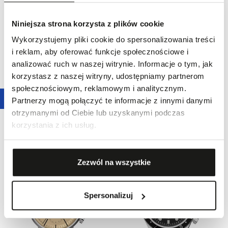
Niniejsza strona korzysta z plików cookie
Wykorzystujemy pliki cookie do spersonalizowania treści
i reklam, aby oferować funkcje społecznościowe i
analizować ruch w naszej witrynie. Informacje o tym, jak
korzystasz z naszej witryny, udostępniamy partnerom
społecznościowym, reklamowym i analitycznym.
Końcówki kolekcji
Końcówki kolekcji
Partnerzy mogą połączyć te informacje z innymi danymi
ZEGAREK TIMEX WATERBURY
ZEGAREK TIMEX STANDARD
otrzymanymi od Ciebie lub uzyskanymi podczas
CLASSIC
DIVER
korzystania z ich usług.
379,00 zł
379,00 zł
Zezwól na wszystkie
Spersonalizuj