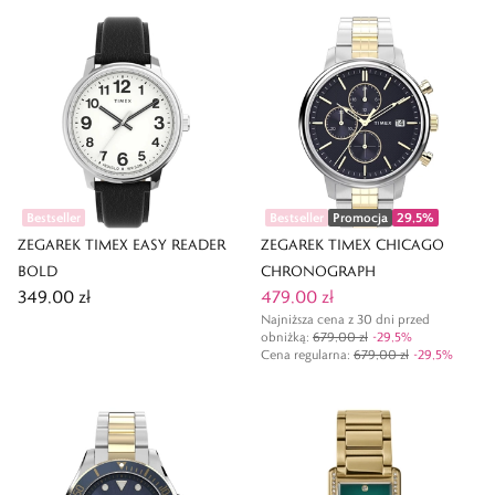
Bestseller
Bestseller
Promocja
29,5
%
ZEGAREK TIMEX EASY READER
ZEGAREK TIMEX CHICAGO
BOLD
CHRONOGRAPH
349,00 zł
479,00 zł
Najniższa cena z 30 dni przed
obniżką:
679,00 zł
-
29,5
%
Cena regularna
:
679,00 zł
-
29,5
%