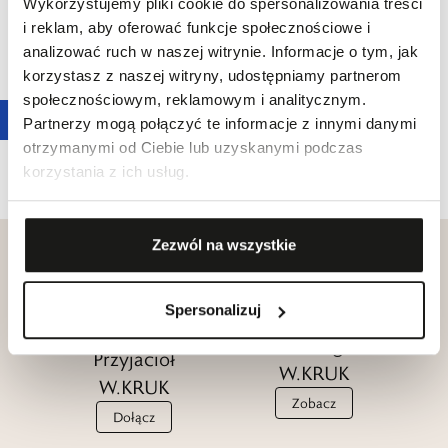
Wykorzystujemy pliki cookie do spersonalizowania treści
Końcówki kolekcji
i reklam, aby oferować funkcje społecznościowe i
ZEGAREK SECTOR ADV2500
analizować ruch w naszej witrynie. Informacje o tym, jak
CHRONOGRAPH
korzystasz z naszej witryny, udostępniamy partnerom
609,00 zł
społecznościowym, reklamowym i analitycznym.
Partnerzy mogą połączyć te informacje z innymi danymi
Zegarki Sector
otrzymanymi od Ciebie lub uzyskanymi podczas
korzystania z ich usług.
Jeżeli cenisz sobie włoską jakość produktów i ponadczasową estetykę,
którą gwarantują tworzone tam produkty, to koniecznie poznaj
Zezwól na wszystkie
zegarki Sector, które przygotowaliśmy dla Ciebie w tej kategorii
naszego sklepu internetowego W.KRUK. Sprawdź, co sprawiło, że
wyrazisty, prawdziwie włoski design i sportowy charakter tych
Spersonalizuj
Klub dla
egzemplarzy, spodobał się aż tylu użytkownikom.
Katalogi
Przyjaciół
W.KRUK
Czytaj więcej
W.KRUK
Zobacz
Dołącz