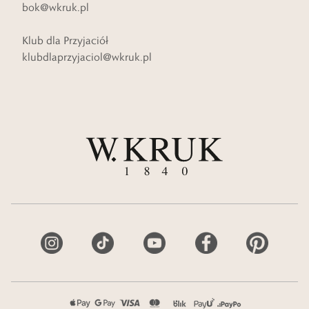
bok@wkruk.pl
Klub dla Przyjaciół
klubdlaprzyjaciol@wkruk.pl