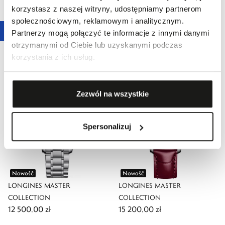
korzystasz z naszej witryny, udostępniamy partnerom
Nowość
Nowość
społecznościowym, reklamowym i analitycznym.
LONGINES MASTER
LONGINES MASTER
Partnerzy mogą połączyć te informacje z innymi danymi
COLLECTION
COLLECTION
otrzymanymi od Ciebie lub uzyskanymi podczas
11 200,00 zł
10 400,00 zł
korzystania z ich usług.
Zezwól na wszystkie
Spersonalizuj
Nowość
Nowość
LONGINES MASTER
LONGINES MASTER
COLLECTION
COLLECTION
12 500,00 zł
15 200,00 zł