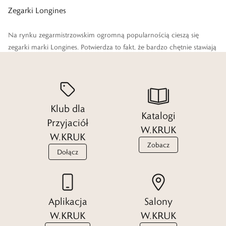
Zegarki Longines
Na rynku zegarmistrzowskim ogromną popularnością cieszą się
zegarki
marki Longines. Potwierdza to fakt, że bardzo chętnie stawiają
na nie wyjątkowe osobistości. Od głów poszczególnych państw po
gwiazdy filmowe, znanych artystów i wybitnych sportowców.
Czytaj więcej
Klub dla
Katalogi
Przyjaciół
W.KRUK
W.KRUK
Zobacz
Dołącz
Aplikacja
Salony
W.KRUK
W.KRUK