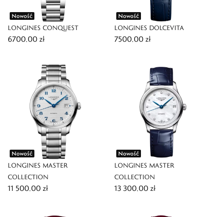
Nowość
Nowość
LONGINES CONQUEST
LONGINES DOLCEVITA
6700,00 zł
7500,00 zł
Nowość
Nowość
LONGINES MASTER
LONGINES MASTER
COLLECTION
COLLECTION
11 500,00 zł
13 300,00 zł