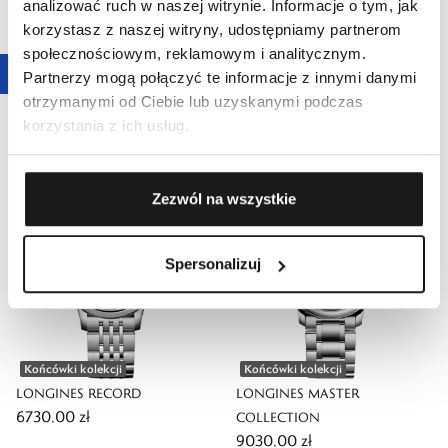
analizować ruch w naszej witrynie. Informacje o tym, jak
korzystasz z naszej witryny, udostępniamy partnerom
społecznościowym, reklamowym i analitycznym.
Partnerzy mogą połączyć te informacje z innymi danymi
Końcówki kolekcji
Końcówki kolekcji
otrzymanymi od Ciebie lub uzyskanymi podczas
LONGINES SPIRIT
LONGINES RECORD
korzystania z ich usług.
10 500,00 zł
7140,00 zł
Zezwól na wszystkie
Spersonalizuj
Końcówki kolekcji
Końcówki kolekcji
LONGINES RECORD
LONGINES MASTER
6730,00 zł
COLLECTION
9030,00 zł