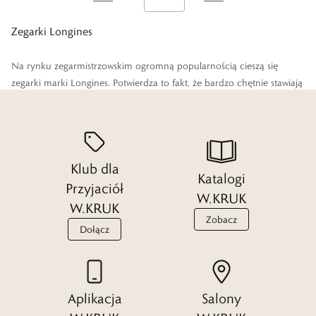
Zegarki Longines
Na rynku zegarmistrzowskim ogromną popularnością cieszą się
zegarki
marki Longines. Potwierdza to fakt, że bardzo chętnie stawiają
na nie wyjątkowe osobistości. Od głów poszczególnych państw po
gwiazdy filmowe, znanych artystów i wybitnych sportowców.
Czytaj więcej
Klub dla
Katalogi
Przyjaciół
W.KRUK
W.KRUK
Zobacz
Dołącz
Aplikacja
Salony