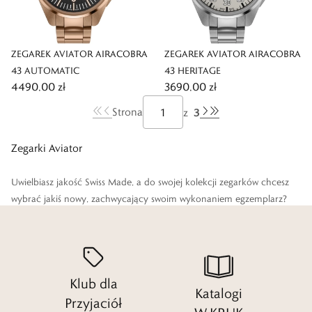
ZEGAREK AVIATOR AIRACOBRA
ZEGAREK AVIATOR AIRACOBRA
43 AUTOMATIC
43 HERITAGE
4490,00 zł
3690,00 zł
3
Strona
z
Zegarki Aviator
Uwielbiasz jakość Swiss Made, a do swojej kolekcji zegarków chcesz
wybrać jakiś nowy, zachwycający swoim wykonaniem egzemplarz?
Zależy Ci na tym, aby charakteryzowały go zaawansowane
mechanizmy, niezawodność i bardzo ciekawe wzornictwo? Chcesz
mieć pewność, że stawiasz na
zegarki
, które przeszły szereg testów i
naprawdę można im zaufać?
Klub dla
Katalogi
Czytaj więcej
Przyjaciół