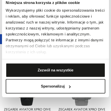
Niniejsza strona korzysta z plików cookie
Wykorzystujemy pliki cookie do spersonalizowania treści
i reklam, aby oferować funkcje społecznościowe i
analizować ruch w naszej witrynie. Informacje o tym, jak
korzystasz z naszej witryny, udostępniamy partnerom
ZEGAREK AVIATOR XPRO DIVE
ZEGAREK AVIATOR XPRO DIVE
społecznościowym, reklamowym i analitycznym.
200
200
Partnerzy mogą połączyć te informacje z innymi danymi
2390,00 zł
2090,00 zł
otrzymanymi od Ciebie lub uzyskanymi podczas
korzystania z ich usług.
Zezwól na wszystkie
Spersonalizuj
ZEGAREK AVIATOR XPRO DIVE
ZEGAREK AVIATOR XPRO DIVE