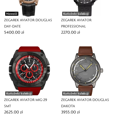
Nowość
Końcówki kolekcji
ZEGAREK AVIATOR DOUGLAS
ZEGAREK AVIATOR
DAY-DATE
PROFESSIONAL
5400,00 zł
2270,00 zł
Końcówki kolekcji
Końcówki kolekcji
ZEGAREK AVIATOR MIG-29
ZEGAREK AVIATOR DOUGLAS
SMT
DAKOTA
2625,00 zł
3955,00 zł