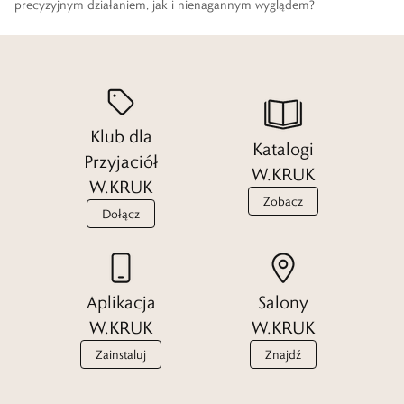
precyzyjnym działaniem, jak i nienagannym wyglądem?
Czytaj więcej
Klub dla
Katalogi
Przyjaciół
W.KRUK
W.KRUK
Zobacz
Dołącz
Aplikacja
Salony
W.KRUK
W.KRUK
Zainstaluj
Znajdź