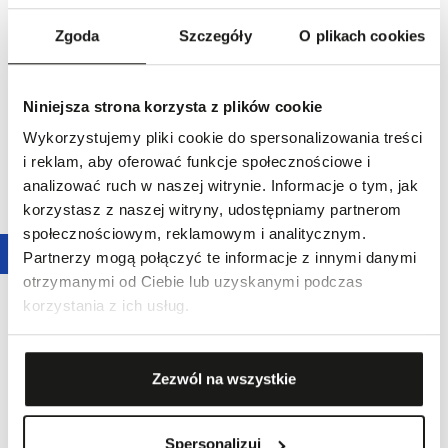
obniżką:
7500,00 zł
-
30,0
%
obniżką:
6900,00 zł
-
30,0
%
Cena regularna
:
7500,00 zł
-
30,0
%
Cena regularna
:
6900,00 zł
-
30,0
%
Zgoda
Szczegóły
O plikach cookies
Niniejsza strona korzysta z plików cookie
Wykorzystujemy pliki cookie do spersonalizowania treści
i reklam, aby oferować funkcje społecznościowe i
analizować ruch w naszej witrynie. Informacje o tym, jak
korzystasz z naszej witryny, udostępniamy partnerom
społecznościowym, reklamowym i analitycznym.
Promocja
30,0
%
Promocja
30,0
%
Partnerzy mogą połączyć te informacje z innymi danymi
ZEGAREK EPOS TIMELESS 3408
ZEGAREK EPOS TIMELESS 3408
otrzymanymi od Ciebie lub uzyskanymi podczas
MECHANICAL
MECHANICAL
korzystania z ich usług.
4760,00 zł
4760,00 zł
Najniższa cena z 30 dni przed
Najniższa cena z 30 dni przed
obniżką:
6800,00 zł
-
30,0
%
obniżką:
6800,00 zł
-
30,0
%
Cena regularna
:
6800,00 zł
-
30,0
%
Cena regularna
:
6800,00 zł
-
30,0
%
Zezwól na wszystkie
Spersonalizuj