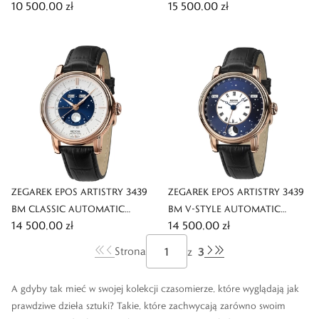
10 500,00 zł
15 500,00 zł
MOONPHASE
ZEGAREK EPOS ARTISTRY 3439
ZEGAREK EPOS ARTISTRY 3439
BM CLASSIC AUTOMATIC
BM V-STYLE AUTOMATIC
14 500,00 zł
14 500,00 zł
MOONPHASE
MOONPHASE
3
Strona
z
A gdyby tak mieć w swojej kolekcji czasomierze, które wyglądają jak
prawdziwe dzieła sztuki? Takie, które zachwycają zarówno swoim