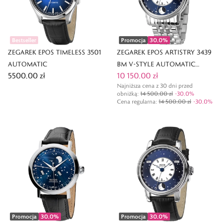
Bestseller
Promocja
30,0
%
ZEGAREK EPOS TIMELESS 3501
ZEGAREK EPOS ARTISTRY 3439
AUTOMATIC
BM V-STYLE AUTOMATIC
5500,00 zł
10 150,00 zł
MOONPHASE
Najniższa cena z 30 dni przed
obniżką:
14 500,00 zł
-
30,0
%
Cena regularna
:
14 500,00 zł
-
30,0
%
Promocja
30,0
%
Promocja
30,0
%