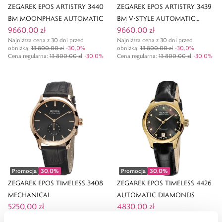
ZEGAREK EPOS ARTISTRY 3440
ZEGAREK EPOS ARTISTRY 3439
BM MOONPHASE AUTOMATIC
BM V-STYLE AUTOMATIC
9660,00 zł
9660,00 zł
MOONPHASE
Najniższa cena z 30 dni przed
Najniższa cena z 30 dni przed
obniżką:
13 800,00 zł
-
30,0
%
obniżką:
13 800,00 zł
-
30,0
%
Cena regularna
:
13 800,00 zł
-
30,0
%
Cena regularna
:
13 800,00 zł
-
30,0
%
Promocja
30,0
%
Promocja
30,0
%
ZEGAREK EPOS TIMELESS 3408
ZEGAREK EPOS TIMELESS 4426
MECHANICAL
AUTOMATIC DIAMONDS
5250,00 zł
4830,00 zł
Najniższa cena z 30 dni przed
Najniższa cena z 30 dni przed