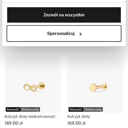
Zezwól na wszystkie
Nowość
Online only
Nowość
Online only
Spersonalizuj
Kolczyk złoty
Kolczyk złoty łezka
349,00 zł
229,00 zł
Nowość
Online only
Nowość
Online only
Kolczyk złoty nieskończoność
Kolczyk złoty
189,00 zł
169,00 zł