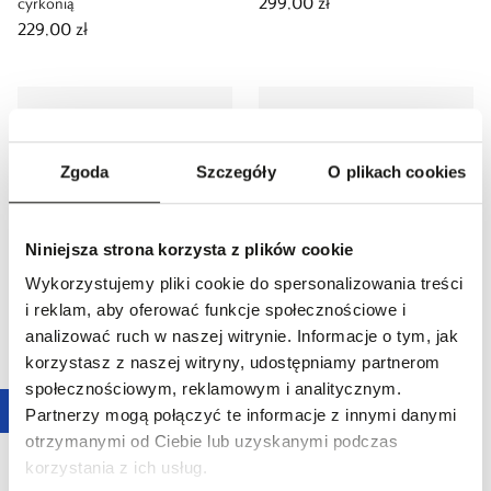
299,00 zł
cyrkonią
229,00 zł
Zgoda
Szczegóły
O plikach cookies
Niniejsza strona korzysta z plików cookie
Wykorzystujemy pliki cookie do spersonalizowania treści
Nowość
Online only
Nowość
Online only
i reklam, aby oferować funkcje społecznościowe i
Kolczyk złoty kulka
Kolczyk złoty serce
analizować ruch w naszej witrynie. Informacje o tym, jak
229,00 zł
319,00 zł
korzystasz z naszej witryny, udostępniamy partnerom
społecznościowym, reklamowym i analitycznym.
Partnerzy mogą połączyć te informacje z innymi danymi
otrzymanymi od Ciebie lub uzyskanymi podczas
korzystania z ich usług.