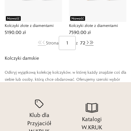
Nowość
Nowość
Kolczyki złote z diamentami
Kolczyki złote z diamentami
5190,00 zł
7590,00 zł
72
Strona
z
Kolczyki damskie
Odkryj wyjątkową kolekcję kolczyków, w której każdy znajdzie coś dla
siebie lub osoby, którą chce obdarować. Oferujemy szeroki wybór
kruszców i modne wzory biżuterii, które pięknie uzupełnią każdy strój
– od casualowych stylizacji, aż po wieczorowe i ślubne kreacje.
W ponadczasowej kolekcji W.KRUK znajdziesz delikatne kolczyki
Klub dla
srebrne i złote, kolczyki z kamieniami szlachetnymi oraz kunsztownie
Katalogi
wykonanymi detalami. Daj się zaprosić do eleganckiego świata
Przyjaciół
W.KRUK
luksusowej biżuterii, która sprawi wiele radości zarówno Tobie, jak i