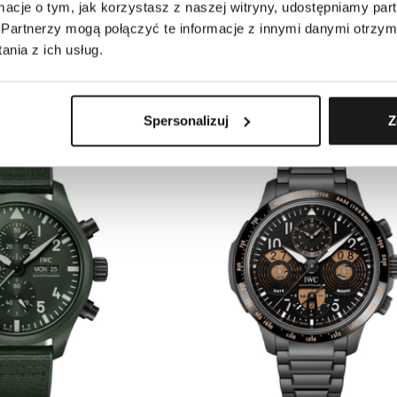
ormacje o tym, jak korzystasz z naszej witryny, udostępniamy p
Partnerzy mogą połączyć te informacje z innymi danymi otrzym
nia z ich usług.
FFHAUSEN PILOT'S
ZEGAREK IWC SCHAFFHAUSEN PILOT'
54 900,00 zł
GUN WOODLAND
CHRONOGRAPH TOP GUN LAKE TAHO
Spersonalizuj
Z