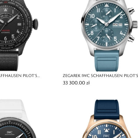
FFHAUSEN PILOT'S
ZEGAREK IWC SCHAFFHAUSEN PILOT'
33 300,00 zł
UN CERATANIUM
CHRONOGRAPH 41