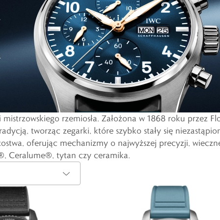
 i mistrzowskiego rzemiosła. Założona w 1868 roku przez Fl
dycją, tworząc zegarki, które szybko stały się niezastąpi
zostwa, oferując mechanizmy o najwyższej precyzji, wiecz
®, Ceralume®, tytan czy ceramika.