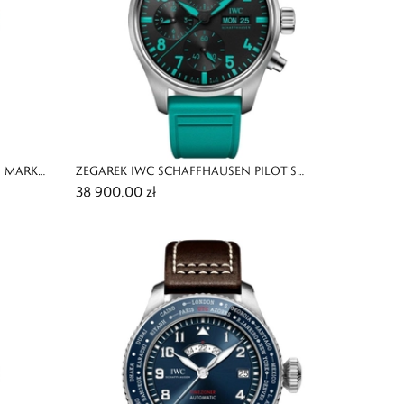
S MARK
ZEGAREK IWC SCHAFFHAUSEN PILOT'S
38 900,00 zł
CHRONOGRAPH 41 MERCEDES-AMG PETRONAS
F1 TEAM