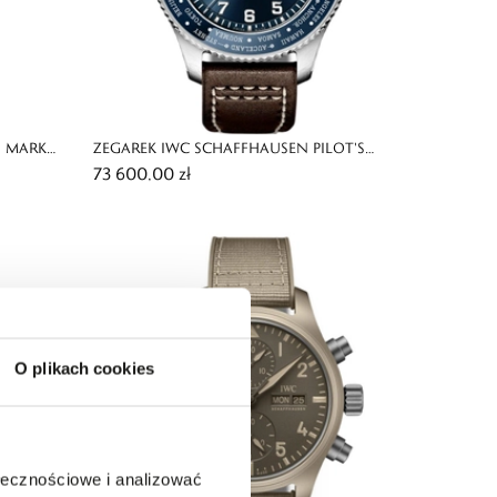
S MARK
ZEGAREK IWC SCHAFFHAUSEN PILOT'S
73 600,00 zł
TIMEZONER LE PETIT PRINCE
O plikach cookies
ołecznościowe i analizować