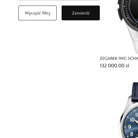
Wyczyść filtry
Zatwierdź
ZEGAREK IWC SCHA
132 000,00 zł
VENTURER VERTICA