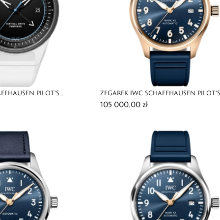
FFHAUSEN PILOT'S
ZEGAREK IWC SCHAFFHAUSEN PILOT'
105 000,00 zł
L DRIVE
XX LE PETIT PRINCE