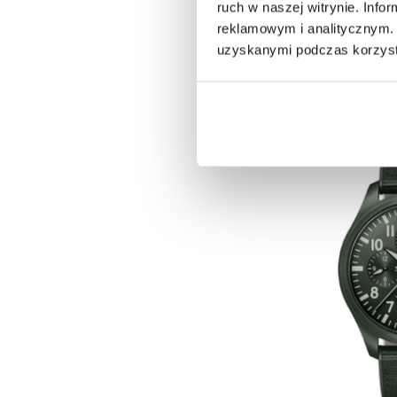
ruch w naszej witrynie. Inf
reklamowym i analitycznym. 
uzyskanymi podczas korzysta
ZEGAREK IWC SCHA
83 000,00 zł
TIMEZONER TOP 