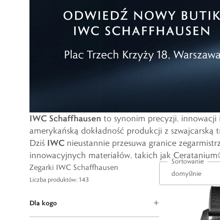
IWC
Schaffhausen
to synonim precyzji, innowacji
amerykańską dokładność produkcji z szwajcarską tra
IWC
Dziś
nieustannie przesuwa granice zegarmistr
innowacyjnych materiałów, takich jak Ceratanium
Sortowanie
Zegarki IWC Schaffhausen
Liczba produktów: 143
Dla kogo