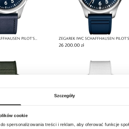
FFHAUSEN PILOT'S
ZEGAREK IWC SCHAFFHAUSEN PILOT'
26 200,00 zł
ETIT PRINCE
XX LE PETIT PRINCE
Szczegóły
 plików cookie
do spersonalizowania treści i reklam, aby oferować funkcje sp