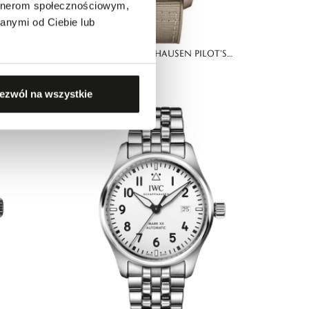
artnerom społecznościowym,
anymi od Ciebie lub
S
ZEGAREK IWC SCHAFFHAUSEN PILOT'S
54 900,00 zł
E
CHRONOGRAPH 41 TOP GUN MOJAVE DESERT
ezwól na wszystkie