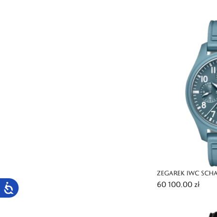
AMG PETRONAS F1
ZEGAREK IWC SCHA
60 100,00 zł
CHRONOGRAPH TO