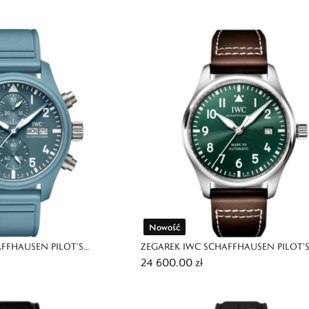
 TEAM
EDITION
Nowość
FFHAUSEN PILOT'S
ZEGAREK IWC SCHAFFHAUSEN PILOT'
24 600,00 zł
P GUN MIRAMAR
XX