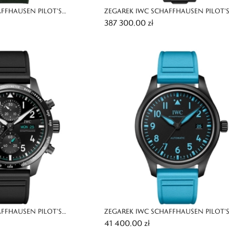
FFHAUSEN PILOT'S
ZEGAREK IWC SCHAFFHAUSEN PILOT'
387 300,00 zł
OP GUN WOODLAND
PERFORMANCE CHRONOGRAPH PERP
CALENDAR DIGITAL DATE-MONTH
FFHAUSEN PILOT'S
ZEGAREK IWC SCHAFFHAUSEN PILOT'
41 400,00 zł
ONOGRAPH 41 MERCEDES-
AUTOMATIC 41 GEORGE RUSSELL LIMI