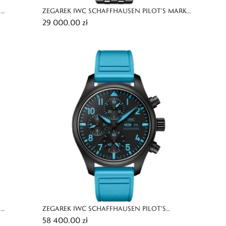
S
ZEGAREK IWC SCHAFFHAUSEN PILOT'S MARK
29 000,00 zł
ETUAL
XX
S
ZEGAREK IWC SCHAFFHAUSEN PILOT'S
58 400,00 zł
TED
CHRONOGRAPH 41 GEORGE RUSSELL LIMITED