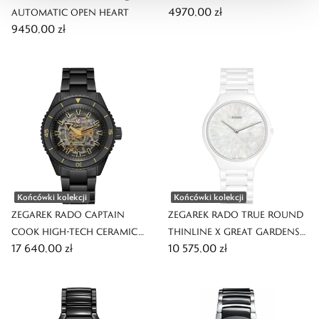
4970,00 zł
AUTOMATIC OPEN HEART
9450,00 zł
Końcówki kolekcji
Końcówki kolekcji
ZEGAREK RADO CAPTAIN
ZEGAREK RADO TRUE ROUND
COOK HIGH-TECH CERAMIC
THINLINE X GREAT GARDENS
17 640,00 zł
10 575,00 zł
LIMITED EDITION
OF THE WORLD