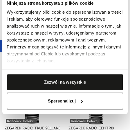
Niniejsza strona korzysta z plików cookie
Wykorzystujemy pliki cookie do spersonalizowania treści
i reklam, aby oferować funkcje społecznościowe i
analizować ruch w naszej witrynie. Informacje o tym, jak
Końcówki kolekcji
Końcówki kolekcji
korzystasz z naszej witryny, udostępniamy partnerom
ZEGAREK RADO CAPTAIN
ZEGAREK RADO TRUE ROUND
społecznościowym, reklamowym i analitycznym.
COOK HIGH-TECH CERAMIC
THINLINE
Partnerzy mogą połączyć te informacje z innymi danymi
13 510,00 zł
7620,00 zł
otrzymanymi od Ciebie lub uzyskanymi podczas
korzystania z ich usług.
Zezwól na wszystkie
Spersonalizuj
Końcówki kolekcji
Końcówki kolekcji
ZEGAREK RADO TRUE SQUARE
ZEGAREK RADO CENTRIX