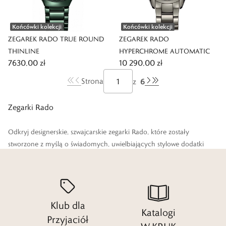
Końcówki kolekcji
Końcówki kolekcji
ZEGAREK RADO TRUE ROUND
ZEGAREK RADO
THINLINE
HYPERCHROME AUTOMATIC
7630,00 zł
10 290,00 zł
6
Strona
z
Zegarki Rado
Odkryj designerskie, szwajcarskie
zegarki
Rado, które zostały
stworzone z myślą o świadomych, uwielbiających stylowe dodatki
mężczyznach i kobietach. Poznaj egzemplarze, które są synonimem
klasy i elegancki, o niezwykle zindywidualizowanym wzornictwie,
którym trudno odmówić nowoczesności.
Klub dla
Czytaj więcej
Katalogi
Przyjaciół