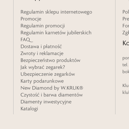
Regulamin sklepu internetowego
Po
Promocje
Pr
Regulamin promocji
Fo
Regulamin karnetów jubilerskich
Zg
FAQ
Ko
Dostawa i płatność
Zwroty i reklamacje
pon
Bezpieczeństwo produktów
tel
Jak wybrać zegarek?
bo
Ubezpieczenie zegarków
Karty podarunkowe
Klu
New Diamond by W.KRUK®
klu
Czystość i barwa diamentów
Diamenty inwestycyjne
Katalogi