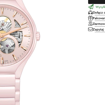
Wysyłka
Dołącz 
Pakowan
Darmowa
Zapytaj