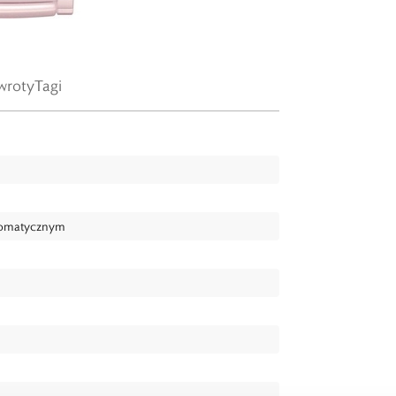
wroty
Tagi
tomatycznym