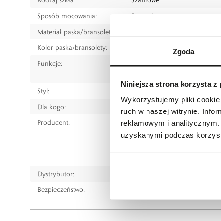
Sposób mocowania:
Bransoleta
Materiał paska/bransolety:
Ceramika
Kolor paska/bransolety:
Różowy
Zgoda
Funkcje:
Rezerwa chodu
Powłoka luminescencyjna na 
Niniejsza strona korzysta z
Styl:
Klasyczny
Wykorzystujemy pliki cookie 
Dla kogo:
Dla kobiety
ruch w naszej witrynie. Inf
Producent:
Rado Watch Co. Ltd.
reklamowym i analitycznym. 
Bielstrasse 45, 2543 Lengnau, 
uzyskanymi podczas korzysta
tel.: +41 32 655 61 11
e-mail:
customer.care@rado.
Dystrybutor:
W.KRUK S.A.
Bezpieczeństwo:
Informacje o bezpieczeństw