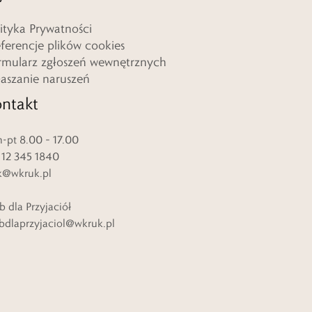
lityka Prywatności
eferencje plików cookies
rmularz zgłoszeń wewnętrznych
łaszanie naruszeń
ntakt
-pt 8.00 – 17.00
. 12 345 1840
k@wkruk.pl
b dla Przyjaciół
bdlaprzyjaciol@wkruk.pl