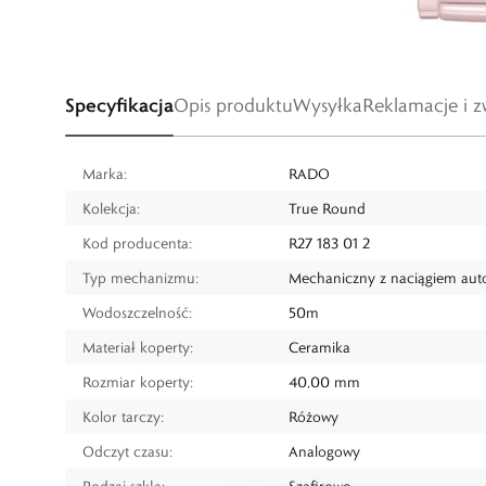
Specyfikacja
Opis produktu
Wysyłka
Reklamacje i z
Marka:
RADO
Kolekcja:
True Round
Kod producenta:
R27 183 01 2
Typ mechanizmu:
Mechaniczny z naciągiem au
Wodoszczelność:
50m
Materiał koperty:
Ceramika
Rozmiar koperty:
40,00 mm
Kolor tarczy:
Różowy
Odczyt czasu:
Analogowy
Rodzaj szkła:
Szafirowe