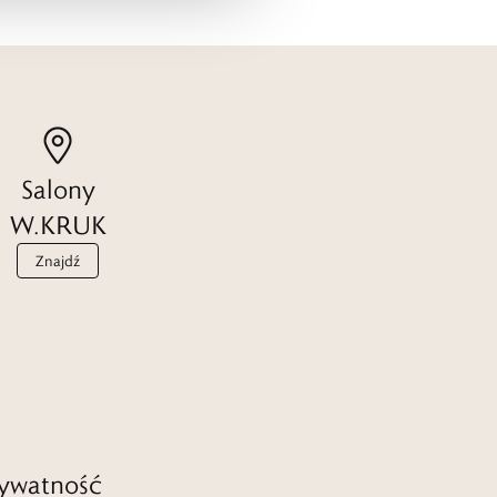
Salony
W.KRUK
Znajdź
ywatność