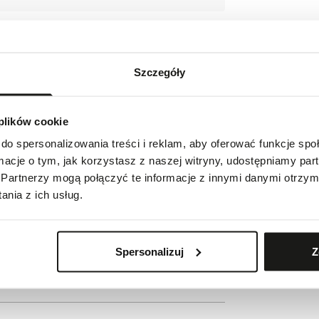
Szczegóły
indeksach i wskazówkach
 plików cookie
do spersonalizowania treści i reklam, aby oferować funkcje sp
ormacje o tym, jak korzystasz z naszej witryny, udostępniamy p
Partnerzy mogą połączyć te informacje z innymi danymi otrzym
Szwajcaria
nia z ich usług.
com
Spersonalizuj
Z
ie