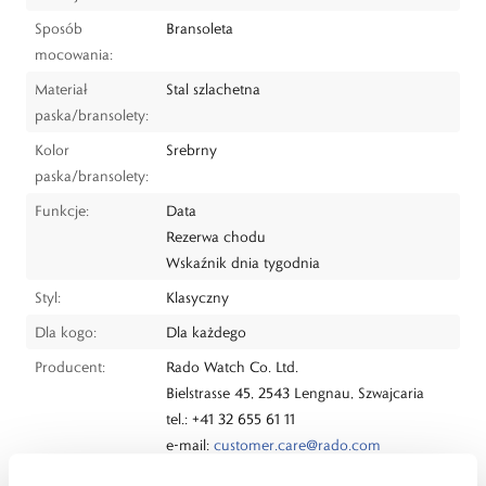
Sposób
Bransoleta
mocowania:
Materiał
Stal szlachetna
paska/bransolety:
Kolor
Srebrny
paska/bransolety:
Funkcje:
Data
Rezerwa chodu
Wskaźnik dnia tygodnia
Styl:
Klasyczny
Dla kogo:
Dla każdego
Producent:
Rado Watch Co. Ltd.
Bielstrasse 45, 2543 Lengnau, Szwajcaria
tel.: +41 32 655 61 11
e-mail:
customer.care@rado.com
Dystrybutor:
W.KRUK S.A