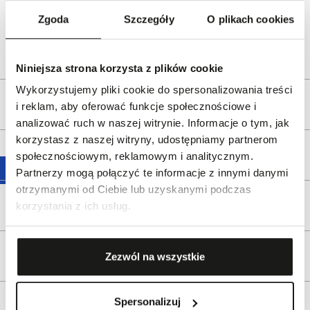
ul. Pilotów 10, 31-462 Kraków
Zgoda
Szczegóły
O plikach cookies
e-mail:
gspr@wkruk.pl
Bezpieczeństwo:
Informacje o bezpieczeństwie
Niniejsza strona korzysta z plików cookie
Wykorzystujemy pliki cookie do spersonalizowania treści
Opis produktu
i reklam, aby oferować funkcje społecznościowe i
analizować ruch w naszej witrynie. Informacje o tym, jak
korzystasz z naszej witryny, udostępniamy partnerom
Wysyłka
społecznościowym, reklamowym i analitycznym.
Partnerzy mogą połączyć te informacje z innymi danymi
otrzymanymi od Ciebie lub uzyskanymi podczas
Reklamacje i zwroty
korzystania z ich usług.
Tagi
Zezwól na wszystkie
Spersonalizuj