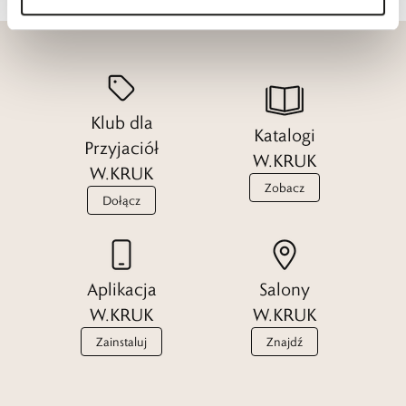
Klub dla
Katalogi
Przyjaciół
W.KRUK
W.KRUK
Zobacz
Dołącz
Aplikacja
Salony
W.KRUK
W.KRUK
Zainstaluj
Znajdź