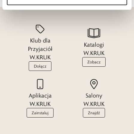
Klub dla
Katalogi
Przyjaciół
W.KRUK
W.KRUK
Zobacz
Dołącz
Aplikacja
Salony
W.KRUK
W.KRUK
Zainstaluj
Znajdź