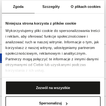
e-mail:
customer.care@rado.com
Zgoda
Szczegóły
O plikach cookies
Dystrybutor:
W.KRUK S.A.
Bezpieczeństwo:
Informacje o bezpieczeństwie
Niniejsza strona korzysta z plików cookie
Wykorzystujemy pliki cookie do spersonalizowania treści
Opis produktu
i reklam, aby oferować funkcje społecznościowe i
analizować ruch w naszej witrynie. Informacje o tym, jak
korzystasz z naszej witryny, udostępniamy partnerom
Wysyłka
społecznościowym, reklamowym i analitycznym.
Partnerzy mogą połączyć te informacje z innymi danymi
otrzymanymi od Ciebie lub uzyskanymi podczas
Reklamacje i zwroty
korzystania z ich usług.
Tagi
Zezwól na wszystkie
Spersonalizuj