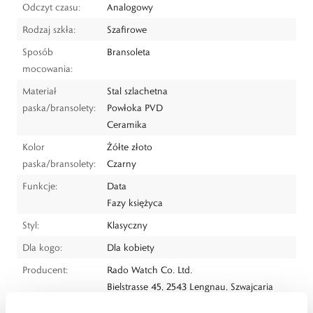
Odczyt czasu:
Analogowy
Rodzaj szkła:
Szafirowe
Sposób
Bransoleta
mocowania:
Materiał
Stal szlachetna
paska/bransolety:
Powłoka PVD
Ceramika
Kolor
Żółte złoto
paska/bransolety:
Czarny
Funkcje:
Data
Fazy księżyca
Styl:
Klasyczny
Dla kogo:
Dla kobiety
Producent:
Rado Watch Co. Ltd.
Bielstrasse 45, 2543 Lengnau, Szwajcaria
tel.: +41 32 655 61 11