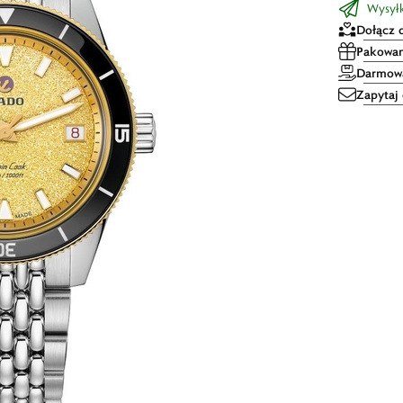
Wysyłka
Dołącz 
Pakowan
Darmowa
Zapytaj