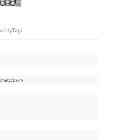
wroty
Tagi
tomatycznym