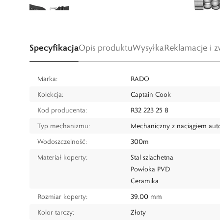
Specyfikacja
Opis produktu
Wysyłka
Reklamacje i z
Marka:
RADO
Kolekcja:
Captain Cook
Kod producenta:
R32 223 25 8
Typ mechanizmu:
Mechaniczny z naciągiem au
Wodoszczelność:
300m
Materiał koperty:
Stal szlachetna
Powłoka PVD
Ceramika
Rozmiar koperty:
39,00 mm
Kolor tarczy:
Złoty