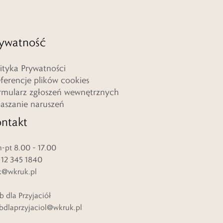
ywatność
lityka Prywatności
eferencje plików cookies
rmularz zgłoszeń wewnętrznych
łaszanie naruszeń
ntakt
-pt 8.00 – 17.00
. 12 345 1840
k@wkruk.pl
b dla Przyjaciół
bdlaprzyjaciol@wkruk.pl