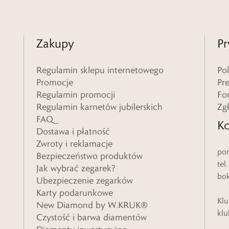
Zakupy
Pr
Regulamin sklepu internetowego
Po
Promocje
Pr
Regulamin promocji
Fo
Regulamin karnetów jubilerskich
Zg
FAQ
Ko
Dostawa i płatność
Zwroty i reklamacje
pon
Bezpieczeństwo produktów
tel
Jak wybrać zegarek?
bo
Ubezpieczenie zegarków
Karty podarunkowe
Klu
New Diamond by W.KRUK®
klu
Czystość i barwa diamentów