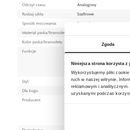
Odczyt czasu:
Analogowy
Rodzaj szkła:
Szafirowe
Sposób mocowania:
Bransoleta
Materiał paska/bransolety:
Stal szlachetna
Kolor paska/bransolety:
Srebrny
Zgoda
Funkcje:
Data
Pierścień obrotowy/dla nurkó
Niniejsza strona korzysta z
Rezerwa chodu
Powłoka luminescencyjna na 
Wykorzystujemy pliki cookie 
ruch w naszej witrynie. Inf
Styl:
Klasyczny
reklamowym i analitycznym. 
Dla kogo:
Dla każdego
uzyskanymi podczas korzysta
Producent:
Rado Watch Co. Ltd.
Bielstrasse 45, 2543 Lengnau, 
tel.: +41 32 655 61 11
e-mail:
customer.care@rado.
Dystrybutor:
W.KRUK S.A.