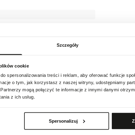
Szczegóły
w
 plików cookie
indeksach i wskazówkach
do spersonalizowania treści i reklam, aby oferować funkcje sp
ormacje o tym, jak korzystasz z naszej witryny, udostępniamy p
Partnerzy mogą połączyć te informacje z innymi danymi otrzym
nia z ich usług.
Szwajcaria
Spersonalizuj
Z
com