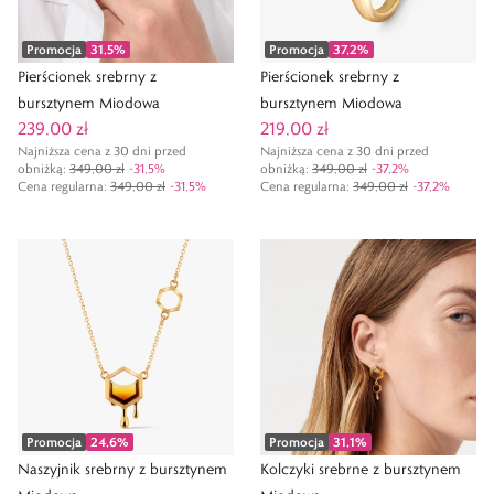
Promocja
31,5
%
Promocja
37,2
%
Pierścionek srebrny z
Pierścionek srebrny z
bursztynem Miodowa
bursztynem Miodowa
239,00 zł
219,00 zł
Najniższa cena z 30 dni przed
Najniższa cena z 30 dni przed
obniżką:
349,00 zł
-
31,5
%
obniżką:
349,00 zł
-
37,2
%
Cena regularna
:
349,00 zł
-
31,5
%
Cena regularna
:
349,00 zł
-
37,2
%
Promocja
24,6
%
Promocja
31,1
%
Naszyjnik srebrny z bursztynem
Kolczyki srebrne z bursztynem