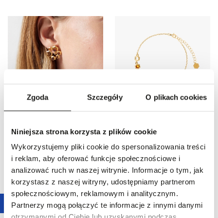
Zgoda
Szczegóły
O plikach cookies
30,8
%
Promocja
30,7
%
Kolczyki srebrne z bursztynem
Bransoleta srebrna z bursztynem
Miodowa
Miodowa
Niniejsza strona korzysta z plików cookie
449,00 zł
519,00 zł
Wykorzystujemy pliki cookie do spersonalizowania treści
Najniższa cena z 30 dni przed
Najniższa cena z 30 dni przed
obniżką:
649,00 zł
-
30,8
%
obniżką:
749,00 zł
-
30,7
%
i reklam, aby oferować funkcje społecznościowe i
Cena regularna
:
649,00 zł
-
30,8
%
Cena regularna
:
749,00 zł
-
30,7
%
analizować ruch w naszej witrynie. Informacje o tym, jak
korzystasz z naszej witryny, udostępniamy partnerom
społecznościowym, reklamowym i analitycznym.
Partnerzy mogą połączyć te informacje z innymi danymi
otrzymanymi od Ciebie lub uzyskanymi podczas