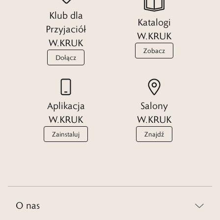
Klub dla
Katalogi
Przyjaciół
W.KRUK
W.KRUK
Zobacz
Dołącz
Aplikacja
Salony
W.KRUK
W.KRUK
Zainstaluj
Znajdź
O nas