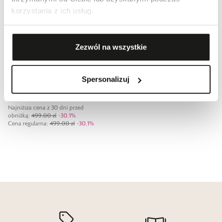
korzystania z ich usług.
Zezwól na wszystkie
Promocja
30,1
%
Bransoleta srebrna z bursztynem
Spersonalizuj
Miodowa
349,00 zł
Najniższa cena z 30 dni przed
obniżką:
499,00 zł
-
30,1
%
Cena regularna
:
499,00 zł
-
30,1
%