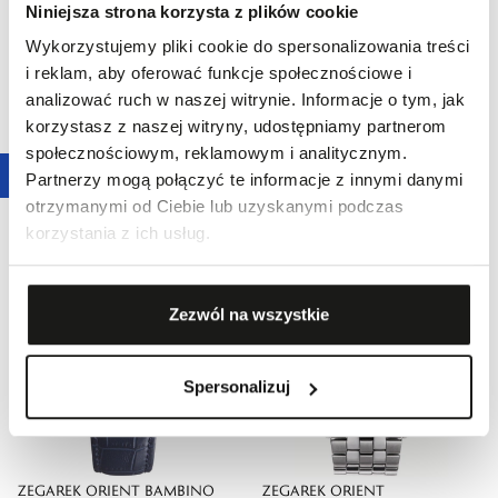
Niniejsza strona korzysta z plików cookie
Wykorzystujemy pliki cookie do spersonalizowania treści
i reklam, aby oferować funkcje społecznościowe i
analizować ruch w naszej witrynie. Informacje o tym, jak
korzystasz z naszej witryny, udostępniamy partnerom
ZEGAREK ORIENT STRETTO
ZEGAREK ORIENT STRETTO
społecznościowym, reklamowym i analitycznym.
DAY & NIGHT
DAY & NIGHT
Partnerzy mogą połączyć te informacje z innymi danymi
2380,00 zł
2270,00 zł
otrzymanymi od Ciebie lub uzyskanymi podczas
korzystania z ich usług.
Zezwól na wszystkie
Spersonalizuj
ZEGAREK ORIENT BAMBINO
ZEGAREK ORIENT