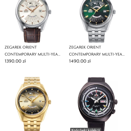
ZEGAREK ORIENT
ZEGAREK ORIENT
CONTEMPORARY MULTI-YEAR
CONTEMPORARY MULTI-YEAR
1390,00 zł
1490,00 zł
CALENDAR POLAND
CALENDAR POLAND
AUTOMATIC
AUTOMATIC
Końcówki kolekcji