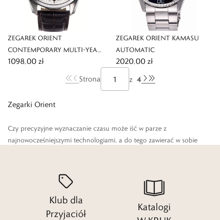
ZEGAREK ORIENT
ZEGAREK ORIENT KAMASU
CONTEMPORARY MULTI-YEAR
AUTOMATIC
1098,00 zł
2020,00 zł
CALENDAR AUTOMATIC
4
Strona
z
Zegarki Orient
Czy precyzyjne wyznaczanie czasu może iść w parze z
najnowocześniejszymi technologiami, a do tego zawierać w sobie
jeszcze połączenie tradycji i uniwersalność, która pasuje do każdej
sytuacji? Marka Orient, której zegarki damskie i kolekcje męskie
oddajemy tutaj w Twoje ręce, udowadnia, że jest to możliwe.
Klub dla
Czytaj więcej
Katalogi
Przyjaciół