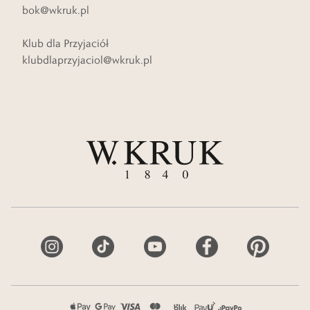
bok@wkruk.pl
Klub dla Przyjaciół
klubdlaprzyjaciol@wkruk.pl