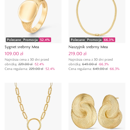
Polecane
Promocja
52,4
%
Polecane
Promocja
66,3
%
Sygnet srebrny Mea
Naszyjnik srebrny Mea
109,00 zł
219,00 zł
Najniższa cena z 30 dni przed
Najniższa cena z 30 dni przed
obniżką:
229,00 zł
-
52,4
%
obniżką:
649,00 zł
-
66,3
%
Cena regularna
:
229,00 zł
-
52,4
%
Cena regularna
:
649,00 zł
-
66,3
%