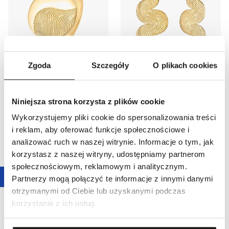
Polecane
Promocja
56,2
%
Polecane
64,7
%
Zgoda
Szczegóły
O plikach cookies
Pierścionek srebrny Mea
Kolczyki srebrne Mea
109,00 zł
229,00 zł
Najniższa cena z 30 dni przed
Najniższa cena z 30 dni przed
Niniejsza strona korzysta z plików cookie
obniżką:
249,00 zł
-
56,2
%
obniżką:
649,00 zł
-
64,7
%
Cena regularna
:
249,00 zł
-
56,2
%
Cena regularna
:
649,00 zł
-
64,7
%
Wykorzystujemy pliki cookie do spersonalizowania treści
i reklam, aby oferować funkcje społecznościowe i
analizować ruch w naszej witrynie. Informacje o tym, jak
korzystasz z naszej witryny, udostępniamy partnerom
społecznościowym, reklamowym i analitycznym.
Partnerzy mogą połączyć te informacje z innymi danymi
otrzymanymi od Ciebie lub uzyskanymi podczas
korzystania z ich usług.