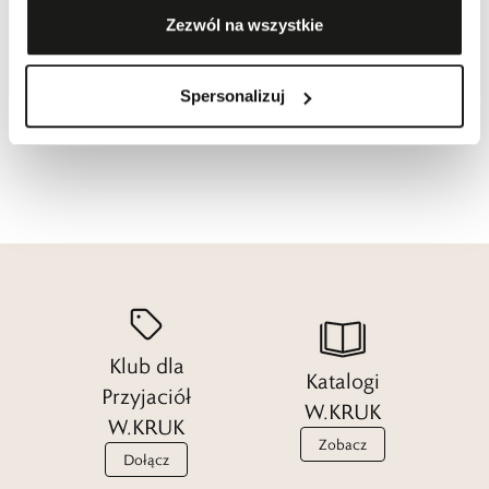
Polecane
Promocja
65,8
%
Zezwól na wszystkie
Pierścionek srebrny Mea
109,00 zł
Najniższa cena z 30 dni przed
Spersonalizuj
obniżką:
319,00 zł
-
65,8
%
Cena regularna
:
319,00 zł
-
65,8
%
Klub dla
Katalogi
Przyjaciół
W.KRUK
W.KRUK
Zobacz
Dołącz