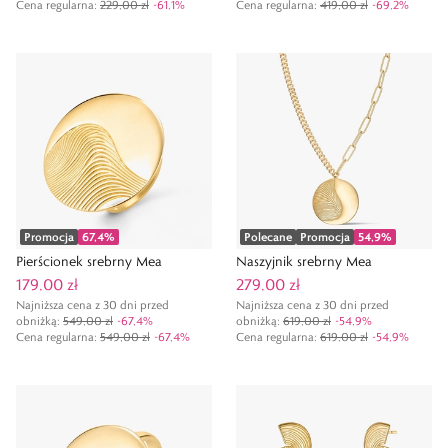
Cena regularna
:
229,00 zł
-
61,1
%
Cena regularna
:
419,00 zł
-
69,2
%
Promocja
67,4
%
Polecane
Promocja
54,9
%
Pierścionek srebrny Mea
Naszyjnik srebrny Mea
179,00 zł
279,00 zł
Najniższa cena z 30 dni przed
Najniższa cena z 30 dni przed
obniżką:
549,00 zł
-
67,4
%
obniżką:
619,00 zł
-
54,9
%
Cena regularna
:
549,00 zł
-
67,4
%
Cena regularna
:
619,00 zł
-
54,9
%