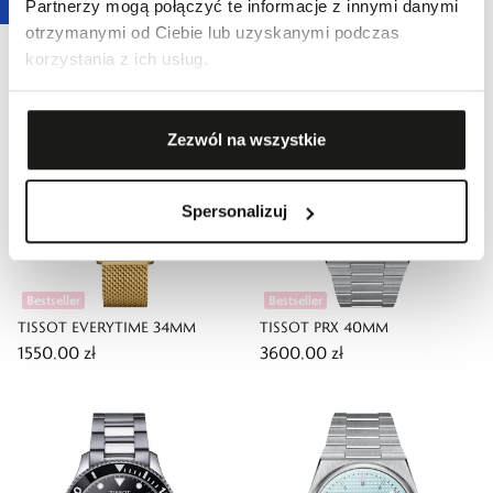
Partnerzy mogą połączyć te informacje z innymi danymi
TISSOT CLASSIC DREAM 42MM
TISSOT EVERYTIME 34MM
otrzymanymi od Ciebie lub uzyskanymi podczas
1500,00 zł
1400,00 zł
korzystania z ich usług.
Zezwól na wszystkie
Spersonalizuj
Bestseller
Bestseller
TISSOT EVERYTIME 34MM
TISSOT PRX 40MM
1550,00 zł
3600,00 zł