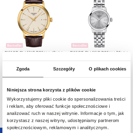
Bestseller
Bestseller
TISSOT CLASSIC DREAM 42MM
TISSOT CLASSIC DREAM 28MM
1500,00 zł
1400,00 zł
Zgoda
Szczegóły
O plikach cookies
Niniejsza strona korzysta z plików cookie
Wykorzystujemy pliki cookie do spersonalizowania treści
i reklam, aby oferować funkcje społecznościowe i
analizować ruch w naszej witrynie. Informacje o tym, jak
korzystasz z naszej witryny, udostępniamy partnerom
społecznościowym, reklamowym i analitycznym.
Bestseller
Bestseller