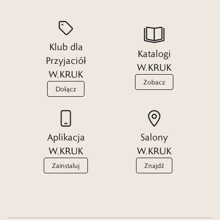
zachwycony samym działaniem i tym, jak prezentuje się wygląd
zegarka.
Klub dla
Czytaj więcej
Katalogi
Przyjaciół
W.KRUK
W.KRUK
Zobacz
Dołącz
Aplikacja
Salony
W.KRUK
W.KRUK
Zainstaluj
Znajdź