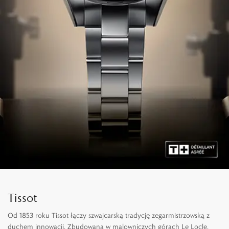
Tissot
Od 1853 roku Tissot łączy szwajcarską tradycję zegarmistrzowską z
duchem innowacji. Zbudowana w malowniczych górach Le Locle,