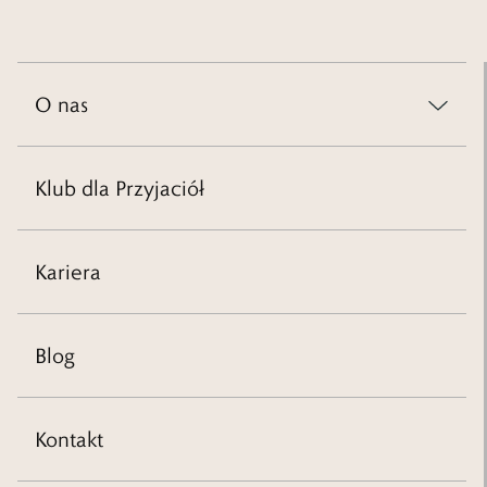
O nas
Świat W.KRUK
Zrównoważony rozwój
Klub dla Przyjaciół
Klienci B2B
Franczyza
Dla akcjonariuszy
Kariera
Komunikaty
Dla mediów
Blog
Kontakt