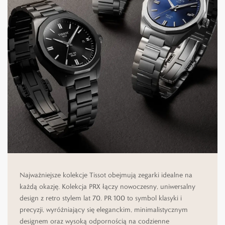
Najważniejsze kolekcje Tissot obejmują zegarki idealne na
każdą okazję. Kolekcja PRX łączy nowoczesny, uniwersalny
design z retro stylem lat 70. PR 100 to symbol klasyki i
precyzji, wyróżniający się eleganckim, minimalistycznym
designem oraz wysoką odpornością na codzienne