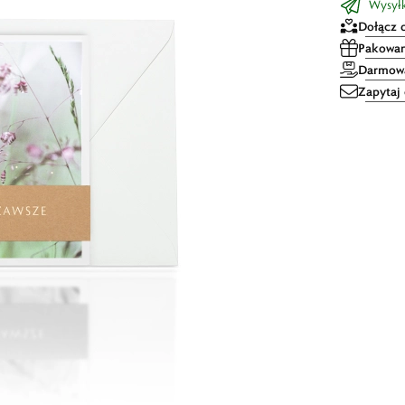
Wysyłk
Dołącz 
Pakowan
Darmowa
Zapytaj