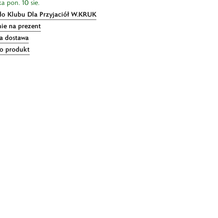
a pon. 10 sie.
do Klubu Dla Przyjaciół W.KRUK
ie na prezent
 dostawa
 o produkt