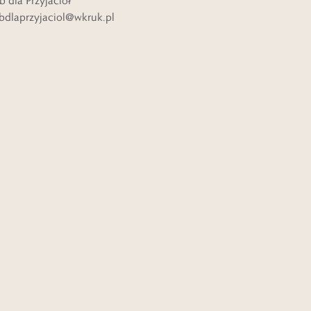
b dla Przyjaciół
bdlaprzyjaciol@wkruk.pl