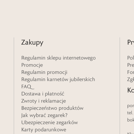
Zakupy
Pr
Regulamin sklepu internetowego
Po
Promocje
Pr
Regulamin promocji
Fo
Regulamin karnetów jubilerskich
Zg
FAQ
Ko
Dostawa i płatność
Zwroty i reklamacje
pon
Bezpieczeństwo produktów
tel
Jak wybrać zegarek?
bo
Ubezpieczenie zegarków
Karty podarunkowe