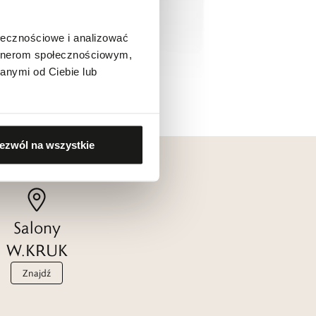
ołecznościowe i analizować
artnerom społecznościowym,
anymi od Ciebie lub
ezwól na wszystkie
Salony
W.KRUK
Znajdź