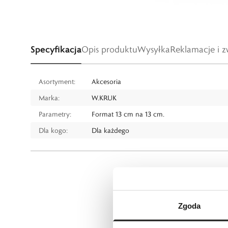
Specyfikacja
Opis produktu
Wysyłka
Reklamacje i z
Asortyment:
Akcesoria
Marka:
W.KRUK
Parametry:
Format 13 cm na 13 cm.
Dla kogo:
Dla każdego
Zgoda