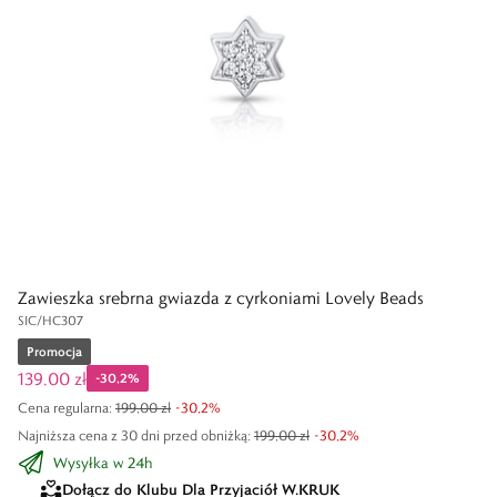
Zawieszka srebrna gwiazda z cyrkoniami Lovely Beads
SIC/HC307
Promocja
139,00 zł
-
30,2
%
Cena regularna
:
199,00 zł
-
30,2
%
Najniższa cena z 30 dni przed obniżką:
199,00 zł
-
30,2
%
Wysyłka w 24h
Dołącz do Klubu Dla Przyjaciół W.KRUK