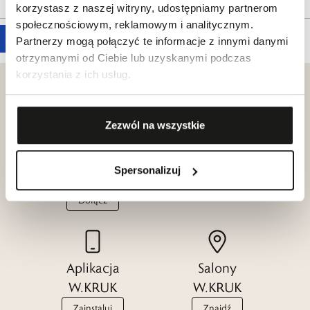
korzystasz z naszej witryny, udostępniamy partnerom
społecznościowym, reklamowym i analitycznym.
Partnerzy mogą połączyć te informacje z innymi danymi
otrzymanymi od Ciebie lub uzyskanymi podczas
korzystania z ich usług.
Zezwól na wszystkie
Klub dla
Katalogi
Przyjaciół
W.KRUK
Spersonalizuj
W.KRUK
Zobacz
Dołącz
Aplikacja
Salony
W.KRUK
W.KRUK
Zainstaluj
Znajdź