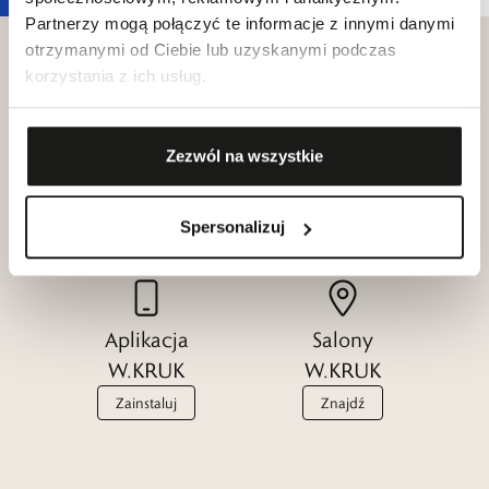
Partnerzy mogą połączyć te informacje z innymi danymi
otrzymanymi od Ciebie lub uzyskanymi podczas
korzystania z ich usług.
Klub dla
Katalogi
Zezwól na wszystkie
Przyjaciół
W.KRUK
W.KRUK
Zobacz
Spersonalizuj
Dołącz
Aplikacja
Salony
W.KRUK
W.KRUK
Zainstaluj
Znajdź