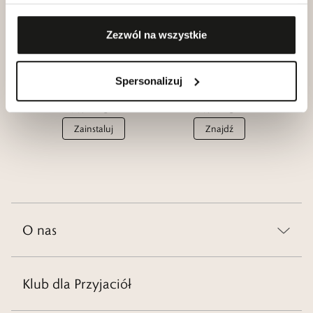
Zobacz
Dołącz
Zezwól na wszystkie
Spersonalizuj
Aplikacja
Salony
W.KRUK
W.KRUK
Zainstaluj
Znajdź
O nas
Klub dla Przyjaciół