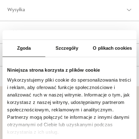
Wysyłka
Reklamacje i zwroty
Zgoda
Szczegóły
O plikach cookies
Tagi
Niniejsza strona korzysta z plików cookie
Wykorzystujemy pliki cookie do spersonalizowania treści
i reklam, aby oferować funkcje społecznościowe i
analizować ruch w naszej witrynie. Informacje o tym, jak
korzystasz z naszej witryny, udostępniamy partnerom
społecznościowym, reklamowym i analitycznym.
Partnerzy mogą połączyć te informacje z innymi danymi
Klub dla
Katalogi
otrzymanymi od Ciebie lub uzyskanymi podczas
Przyjaciół
korzystania z ich usług.
W.KRUK
W.KRUK