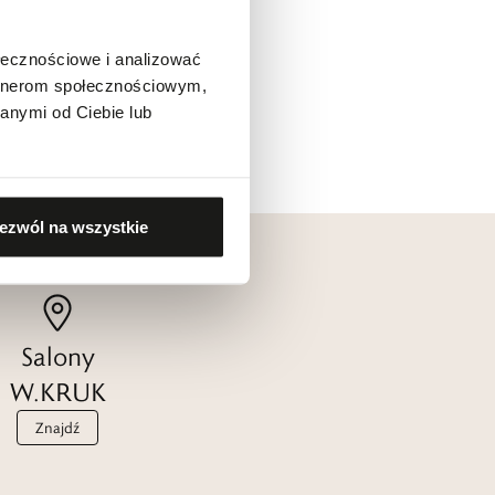
ołecznościowe i analizować
artnerom społecznościowym,
anymi od Ciebie lub
ezwól na wszystkie
Salony
W.KRUK
Znajdź