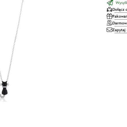
Wysyłk
Dołącz 
Pakowan
Darmowa
Zapytaj