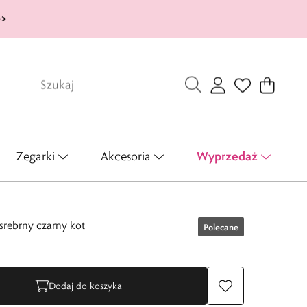
>>
Wyprzedaż
Zegarki
Akcesoria
srebrny czarny kot
Polecane
Dodaj do koszyka