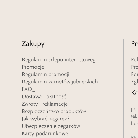
Zakupy
Pr
Regulamin sklepu internetowego
Po
Promocje
Pr
Regulamin promocji
Fo
Regulamin karnetów jubilerskich
Zg
FAQ
Ko
Dostawa i płatność
Zwroty i reklamacje
pon
Bezpieczeństwo produktów
tel
Jak wybrać zegarek?
bo
Ubezpieczenie zegarków
Karty podarunkowe