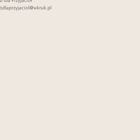
b dla Przyjaciół
bdlaprzyjaciol@wkruk.pl