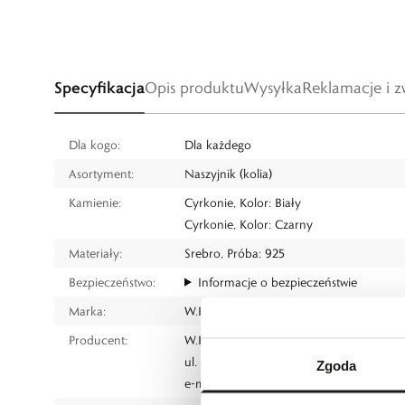
Specyfikacja
Opis produktu
Wysyłka
Reklamacje i z
Dla kogo:
Dla każdego
Asortyment:
Naszyjnik (kolia)
Kamienie:
Cyrkonie, Kolor: Biały
Cyrkonie, Kolor: Czarny
Materiały:
Srebro, Próba: 925
Bezpieczeństwo:
Informacje o bezpieczeństwie
Marka:
W.KRUK
Producent:
W.KRUK S.A
ul. Pilotów 10, 31-462 Kraków
Zgoda
e-mail:
gspr@wkruk.pl