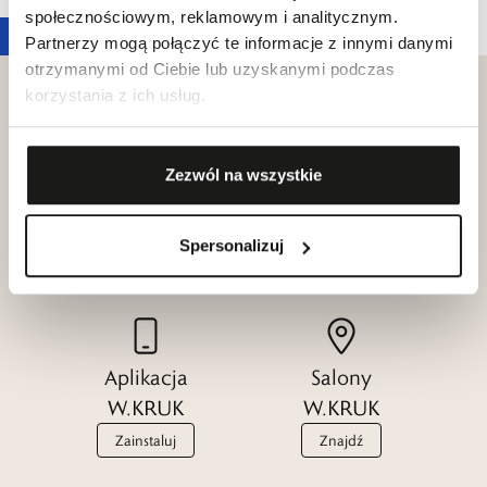
społecznościowym, reklamowym i analitycznym.
Partnerzy mogą połączyć te informacje z innymi danymi
otrzymanymi od Ciebie lub uzyskanymi podczas
korzystania z ich usług.
Klub dla
Zezwól na wszystkie
Katalogi
Przyjaciół
W.KRUK
W.KRUK
Spersonalizuj
Zobacz
Dołącz
Aplikacja
Salony
W.KRUK
W.KRUK
Zainstaluj
Znajdź