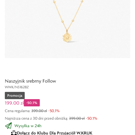
Naszyjnik srebrny Follow
WWK/NS1628Z
Promocja
199,00 zł
-
50,1
%
Cena regularna
:
399,00 zł
-
50,1
%
Najniższa cena z 30 dni przed obniżką:
399,00 zł
-
50,1
%
Wysyłka w 24h
Dołącz do Klubu Dla Przyjaciół W.KRUK