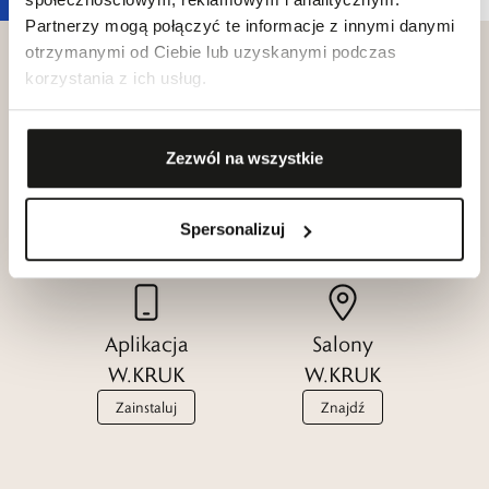
Partnerzy mogą połączyć te informacje z innymi danymi
otrzymanymi od Ciebie lub uzyskanymi podczas
korzystania z ich usług.
Klub dla
Katalogi
Zezwól na wszystkie
Przyjaciół
W.KRUK
W.KRUK
Zobacz
Spersonalizuj
Dołącz
Aplikacja
Salony
W.KRUK
W.KRUK
Zainstaluj
Znajdź