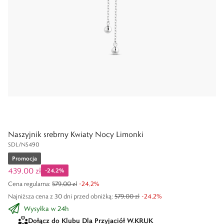
Naszyjnik srebrny Kwiaty Nocy Limonki
SDL/NS490
Promocja
439,00 zł
-
24,2
%
Cena regularna
:
579,00 zł
-
24,2
%
Najniższa cena z 30 dni przed obniżką:
579,00 zł
-
24,2
%
Wysyłka w 24h
Dołącz do Klubu Dla Przyjaciół W.KRUK