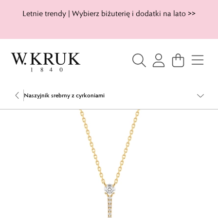
Letnie trendy | Wybierz biżuterię i dodatki na lato >>
Naszyjnik srebrny z cyrkoniami