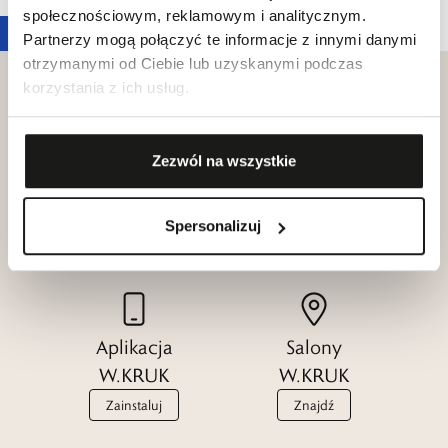
społecznościowym, reklamowym i analitycznym.
Partnerzy mogą połączyć te informacje z innymi danymi
otrzymanymi od Ciebie lub uzyskanymi podczas
korzystania z ich usług.
Klub dla
Zezwól na wszystkie
Katalogi
Przyjaciół
W.KRUK
W.KRUK
Spersonalizuj
Zobacz
Dołącz
Aplikacja
Salony
W.KRUK
W.KRUK
Zainstaluj
Znajdź