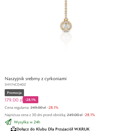
Naszyjnik srebrny z cyrkoniami
SHY/NC040Z
Promocja
179,00 zł
-
28,1
%
Cena regularna
:
249,00 zł
-
28,1
%
Najniższa cena z 30 dni przed obniżką:
249,00 zł
-
28,1
%
Wysyłka w 24h
Dołącz do Klubu Dla Przyjaciół W.KRUK