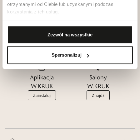
otrzymanymi od Ciebie lub uzyskanymi podczas
korzystania z ich usług.
Klub dla
Katalogi
Przyjaciół
W.KRUK
Zezwól na wszystkie
W.KRUK
Zobacz
Dołącz
Spersonalizuj
Aplikacja
Salony
W.KRUK
W.KRUK
Zainstaluj
Znajdź