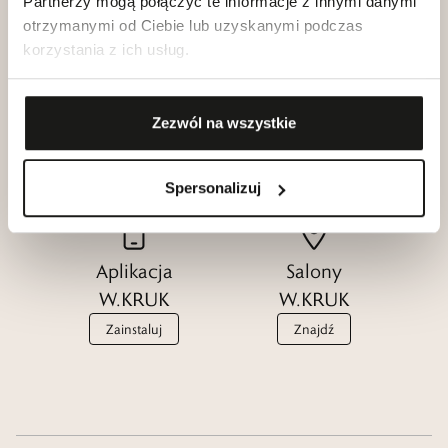
Partnerzy mogą połączyć te informacje z innymi danymi
otrzymanymi od Ciebie lub uzyskanymi podczas
korzystania z ich usług.
Klub dla
Katalogi
Przyjaciół
Zezwól na wszystkie
W.KRUK
W.KRUK
Zobacz
Dołącz
Spersonalizuj
Aplikacja
Salony
W.KRUK
W.KRUK
Zainstaluj
Znajdź