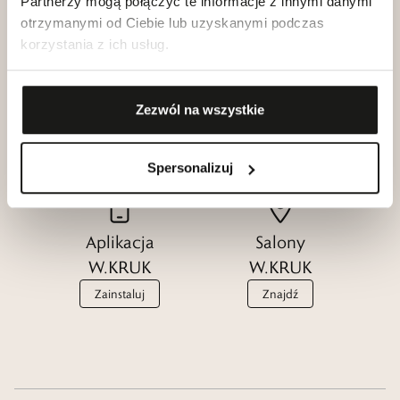
Partnerzy mogą połączyć te informacje z innymi danymi
otrzymanymi od Ciebie lub uzyskanymi podczas
korzystania z ich usług.
Klub dla
Katalogi
Przyjaciół
Zezwól na wszystkie
W.KRUK
W.KRUK
Zobacz
Dołącz
Spersonalizuj
Aplikacja
Salony
W.KRUK
W.KRUK
Zainstaluj
Znajdź