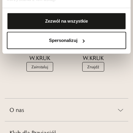
Przyjaciół
W.KRUK
W.KRUK
Zobacz
Dołącz
Zezwól na wszystkie
Spersonalizuj
Aplikacja
Salony
W.KRUK
W.KRUK
Zainstaluj
Znajdź
O nas
Klub dla Przyjaciół