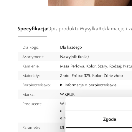
Specyfikacja
Opis produktu
Wysyłka
Reklamacje i z
Dla kogo:
Dla każdego
Asortyment:
Naszyjnik (kolia)
Kamienie:
Masa Perłowa, Kolor: Szary, Rodzaj: Natu
Materiały:
Złoto, Próba: 375, Kolor: Żółte złoto
Bezpieczeństwo:
Informacje o bezpieczeństwie
Marka:
W.KRUK
Producent:
W.KRUK S.A
ul. Pilotów 10, 31-462 Kraków
e-mail:
gspr@wkruk.pl
Zgoda
Parametry:
Dł 42 cm, z przedłużką do 45 cm, wymia