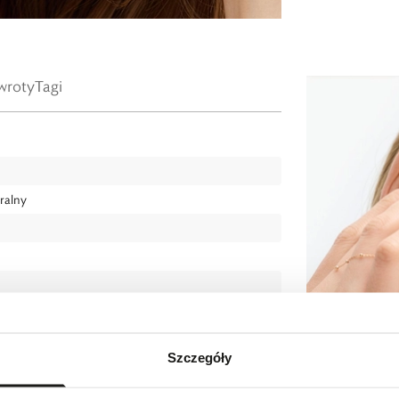
wroty
Tagi
ralny
Szczegóły
ry el ozdobnego: długość 1,3 cm, szerokość 0,9