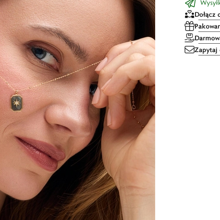
Wysył
Dołącz 
Pakowan
Darmowa
Zapytaj