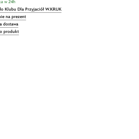
ka w 24h
do Klubu Dla Przyjaciół W.KRUK
ie na prezent
 dostawa
 o produkt