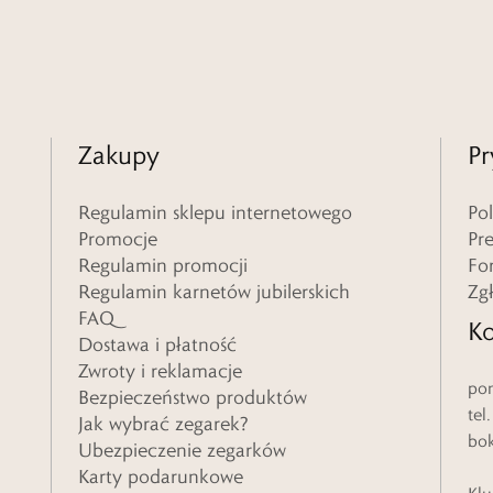
Zakupy
Pr
Regulamin sklepu internetowego
Po
Promocje
Pr
Regulamin promocji
Fo
Regulamin karnetów jubilerskich
Zg
FAQ
Ko
Dostawa i płatność
Zwroty i reklamacje
pon
Bezpieczeństwo produktów
tel
Jak wybrać zegarek?
bo
Ubezpieczenie zegarków
Karty podarunkowe