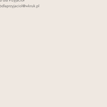
b dla Przyjaciół
bdlaprzyjaciol@wkruk.pl