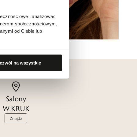
ołecznościowe i analizować
artnerom społecznościowym,
anymi od Ciebie lub
ezwól na wszystkie
Salony
W.KRUK
Znajdź