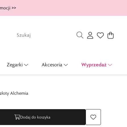
mocji >>
Wyprzedaż
Zegarki
Akcesoria
złoty Alchemia
Dodaj do koszyka