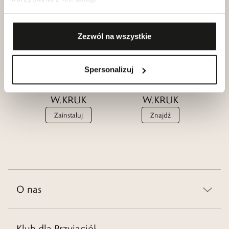
Przyjaciół
W.KRUK
W.KRUK
Zobacz
Dołącz
Zezwól na wszystkie
Spersonalizuj
Aplikacja
Salony
W.KRUK
W.KRUK
Zainstaluj
Znajdź
O nas
Klub dla Przyjaciół