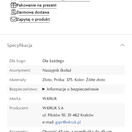
Pakowanie na prezent
Darmowa dostawa
Zapytaj o produkt
Specyfikacja
Dla kogo:
Dla każdego
Asortyment:
Naszyjnik (kolia)
Materiały:
Złoto, Próba: 375, Kolor: Żółte złoto
Bezpieczeństwo:
Informacje o bezpieczeństwie
Marka:
W.KRUK
Producent:
W.KRUK S.A
ul. Pilotów 10, 31-462 Kraków
e-mail:
gspr@wkruk.pl
Parametry:
Długość 43 cm, z przedłużką do 45 cm,