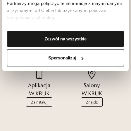
Partnerzy mogą połączyć te informacje z innymi danymi
otrzymanymi od Ciebie lub uzyskanymi podczas
korzystania z ich usług.
Klub dla
Katalogi
Przyjaciół
Zezwól na wszystkie
W.KRUK
W.KRUK
Zobacz
Dołącz
Spersonalizuj
Aplikacja
Salony
W.KRUK
W.KRUK
Zainstaluj
Znajdź