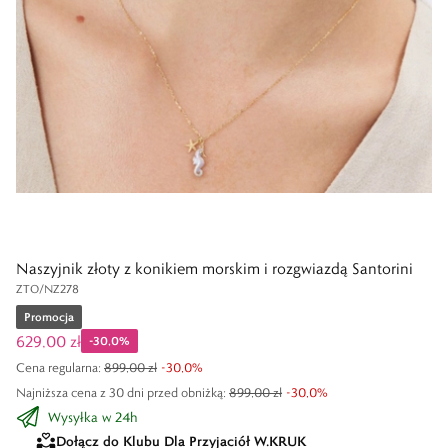
Naszyjnik złoty z konikiem morskim i rozgwiazdą Santorini
ZTO/NZ278
Promocja
629,00 zł
-
30,0
%
Cena regularna
:
899,00 zł
-
30,0
%
Najniższa cena z 30 dni przed obniżką:
899,00 zł
-
30,0
%
Wysyłka w 24h
Dołącz do Klubu Dla Przyjaciół W.KRUK