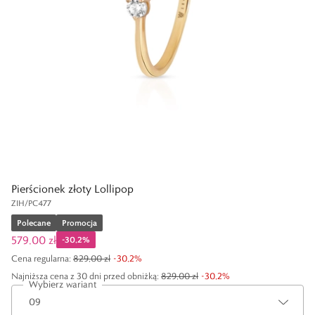
Pierścionek złoty Lollipop
ZIH/PC477
Polecane
Promocja
579,00 zł
-
30,2
%
Cena regularna
:
829,00 zł
-
30,2
%
Najniższa cena z 30 dni przed obniżką:
829,00 zł
-
30,2
%
Wybierz wariant