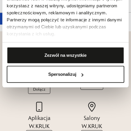
Tagi
korzystasz z naszej witryny, udostępniamy partnerom
społecznościowym, reklamowym i analitycznym.
Partnerzy mogą połączyć te informacje z innymi danymi
otrzymanymi od Ciebie lub uzyskanymi podczas
korzystania z ich usług.
Zezwól na wszystkie
Klub dla
Katalogi
Przyjaciół
Spersonalizuj
W.KRUK
W.KRUK
Zobacz
Dołącz
Aplikacja
Salony
W.KRUK
W.KRUK