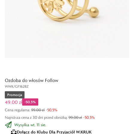
Ozdoba do włosów Follow
WWK/GF1628Z
Promocja
49,00 zł
-
50,5
%
Cena regularna
:
99,00 zł
-
50,5
%
Najniższa cena z 30 dni przed obniżką:
99,00 zł
-
50,5
%
Wysyłka wt. 11 sie.
Dołącz do Klubu Dla Przyjaciół W.KRUK