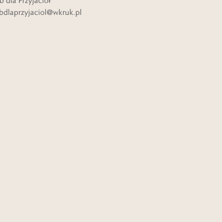
b dla Przyjaciół
bdlaprzyjaciol@wkruk.pl