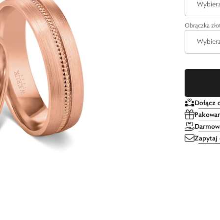
Wybierz
Obrączka zł
Wybierz
Dołącz 
Pakowan
Darmowa
Zapytaj