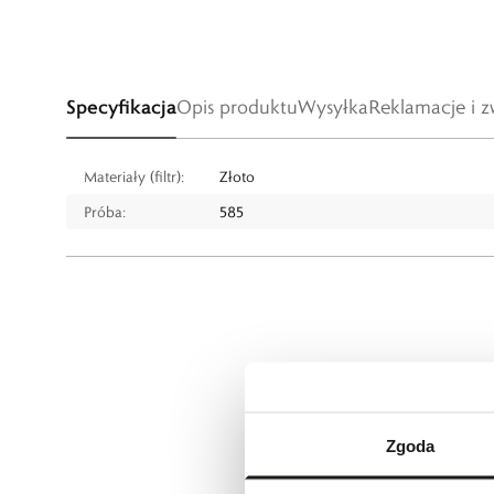
Specyfikacja
Opis produktu
Wysyłka
Reklamacje i z
Materiały (filtr):
Złoto
Próba:
585
Zgoda