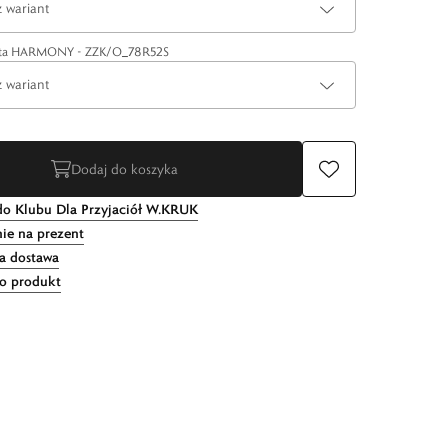
 wariant
ota HARMONY - ZZK/O_78R52S
 wariant
Dodaj do koszyka
do Klubu Dla Przyjaciół W.KRUK
ie na prezent
 dostawa
 o produkt