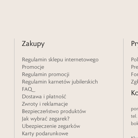
Zakupy
Pr
Regulamin sklepu internetowego
Po
Promocje
Pr
Regulamin promocji
Fo
Regulamin karnetów jubilerskich
Zg
FAQ
Ko
Dostawa i płatność
Zwroty i reklamacje
pon
Bezpieczeństwo produktów
tel
Jak wybrać zegarek?
bo
Ubezpieczenie zegarków
Karty podarunkowe