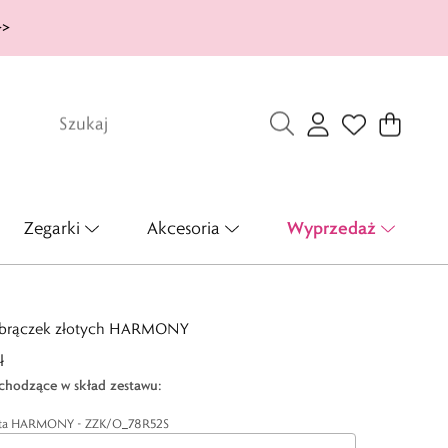
>>
Wyprzedaż
Zegarki
Akcesoria
obrączek złotych HARMONY
ł
chodzące w skład zestawu
:
ota HARMONY - ZZK/O_78R52S