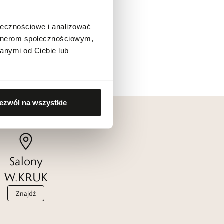
ołecznościowe i analizować
artnerom społecznościowym,
anymi od Ciebie lub
ezwól na wszystkie
Salony
W.KRUK
Znajdź