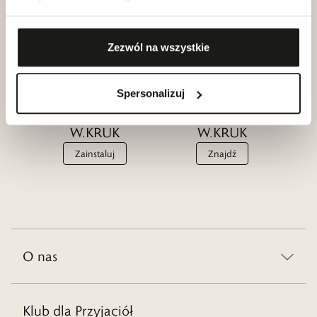
Przyjaciół
W.KRUK
W.KRUK
Zobacz
Dołącz
Zezwól na wszystkie
Spersonalizuj
Aplikacja
Salony
W.KRUK
W.KRUK
Zainstaluj
Znajdź
O nas
Klub dla Przyjaciół