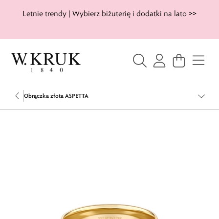
Letnie trendy | Wybierz biżuterię i dodatki na lato >>
Obrączka złota ASPETTA