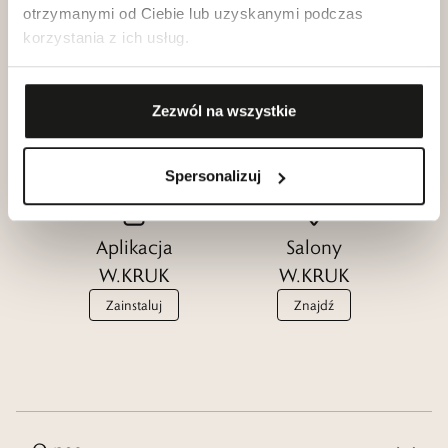
otrzymanymi od Ciebie lub uzyskanymi podczas
korzystania z ich usług.
Klub dla
Katalogi
Przyjaciół
W.KRUK
Zezwól na wszystkie
W.KRUK
Zobacz
Dołącz
Spersonalizuj
Aplikacja
Salony
W.KRUK
W.KRUK
Zainstaluj
Znajdź