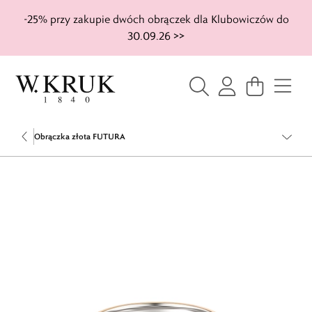
-25% przy zakupie dwóch obrączek dla Klubowiczów do
30.09.26 >>
Obrączka złota FUTURA