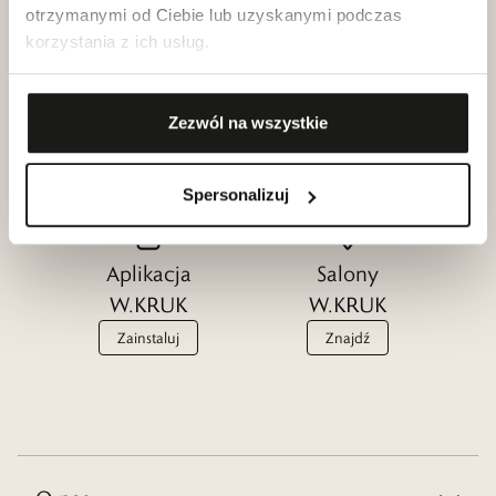
otrzymanymi od Ciebie lub uzyskanymi podczas
korzystania z ich usług.
Klub dla
Katalogi
Przyjaciół
W.KRUK
Zezwól na wszystkie
W.KRUK
Zobacz
Dołącz
Spersonalizuj
Aplikacja
Salony
W.KRUK
W.KRUK
Zainstaluj
Znajdź