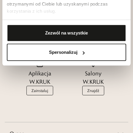
otrzymanymi od Ciebie lub uzyskanymi podczas
korzystania z ich usług.
Klub dla
Katalogi
Przyjaciół
W.KRUK
Zezwól na wszystkie
W.KRUK
Zobacz
Dołącz
Spersonalizuj
Aplikacja
Salony
W.KRUK
W.KRUK
Zainstaluj
Znajdź