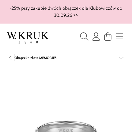
-25% przy zakupie dwóch obrączek dla Klubowiczów do
30.09.26 >>
Obrączka złota MEMORIES