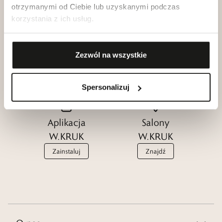
otrzymanymi od Ciebie lub uzyskanymi podczas
korzystania z ich usług.
Klub dla
Katalogi
Przyjaciół
W.KRUK
Zezwól na wszystkie
W.KRUK
Zobacz
Dołącz
Spersonalizuj
Aplikacja
Salony
W.KRUK
W.KRUK
Zainstaluj
Znajdź