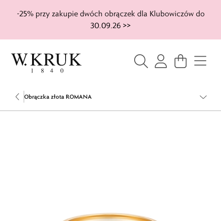
-25% przy zakupie dwóch obrączek dla Klubowiczów do
30.09.26 >>
Obrączka złota ROMANA