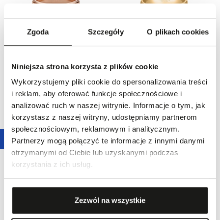
Zgoda
Szczegóły
O plikach cookies
Obrączka złota MAGNETICA
Obrączka złota HARMONY
5690,00 zł
4490,00 zł
Niniejsza strona korzysta z plików cookie
Wykorzystujemy pliki cookie do spersonalizowania treści
i reklam, aby oferować funkcje społecznościowe i
analizować ruch w naszej witrynie. Informacje o tym, jak
korzystasz z naszej witryny, udostępniamy partnerom
społecznościowym, reklamowym i analitycznym.
Partnerzy mogą połączyć te informacje z innymi danymi
otrzymanymi od Ciebie lub uzyskanymi podczas
korzystania z ich usług.
Obrączka złota z brylantami
Obrączka złota FANTASIA
2890,00 zł
GRAZIA
Zezwól na wszystkie
6090,00 zł