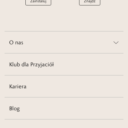
Zainstaluj
Znajdź
Srebrna biżuteria od wielu lat cieszy się niesłabnącym
zainteresowaniem. Ten charakterystyczny materiał zachwyca swoim
blaskiem i stanowi idealne uzupełnienie wielu różnych stylizacji.
Oprócz doskonałej trwałości należy podkreślić również samo piękno
srebrnych obrączek.
O nas
Czytaj więcej
Klub dla Przyjaciół
Kariera
Blog