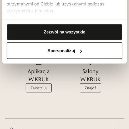
otrzymanymi od Ciebie lub uzyskanymi podczas
korzystania z ich usług.
Klub dla
Katalogi
Przyjaciół
W.KRUK
Zezwól na wszystkie
W.KRUK
Zobacz
Dołącz
Spersonalizuj
Aplikacja
Salony
W.KRUK
W.KRUK
Zainstaluj
Znajdź