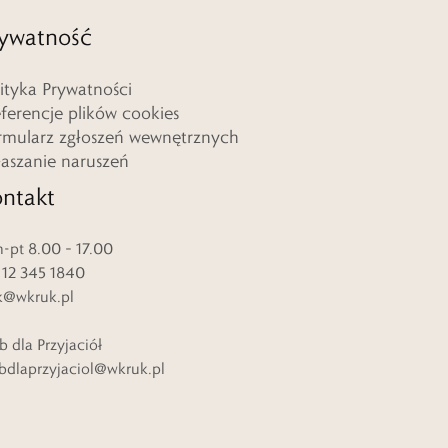
ywatność
lityka Prywatności
eferencje plików cookies
rmularz zgłoszeń wewnętrznych
łaszanie naruszeń
ntakt
-pt 8.00 – 17.00
. 12 345 1840
k@wkruk.pl
b dla Przyjaciół
bdlaprzyjaciol@wkruk.pl