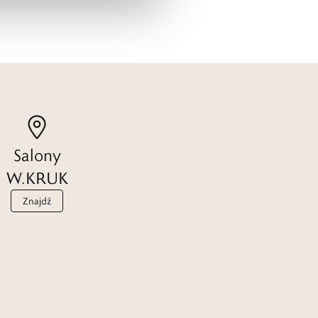
Salony
W.KRUK
Znajdź