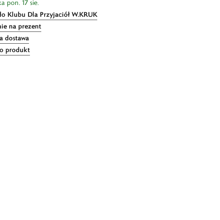
a pon. 17 sie.
do Klubu Dla Przyjaciół W.KRUK
ie na prezent
 dostawa
 o produkt