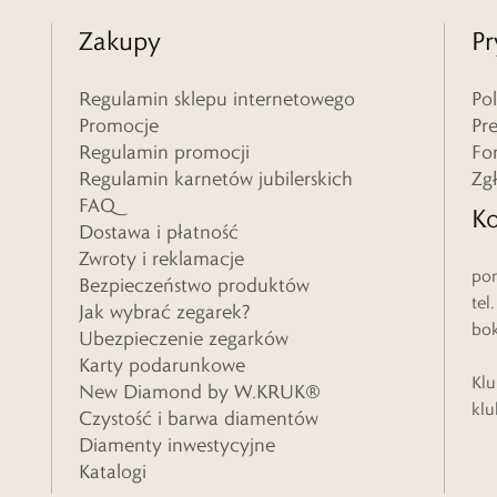
Zakupy
Pr
Regulamin sklepu internetowego
Po
Promocje
Pr
Regulamin promocji
Fo
Regulamin karnetów jubilerskich
Zg
FAQ
Ko
Dostawa i płatność
Zwroty i reklamacje
pon
Bezpieczeństwo produktów
tel
Jak wybrać zegarek?
bo
Ubezpieczenie zegarków
Karty podarunkowe
Klu
New Diamond by W.KRUK®
klu
Czystość i barwa diamentów
Diamenty inwestycyjne
Katalogi