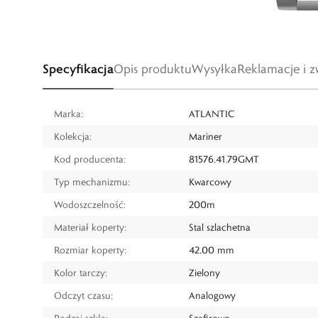
Specyfikacja
Opis produktu
Wysyłka
Reklamacje i z
Marka:
ATLANTIC
Kolekcja:
Mariner
Kod producenta:
81576.41.79GMT
Typ mechanizmu:
Kwarcowy
Wodoszczelność:
200m
Materiał koperty:
Stal szlachetna
Rozmiar koperty:
42,00 mm
Kolor tarczy:
Zielony
Odczyt czasu:
Analogowy
Rodzaj szkła:
Szafirowe