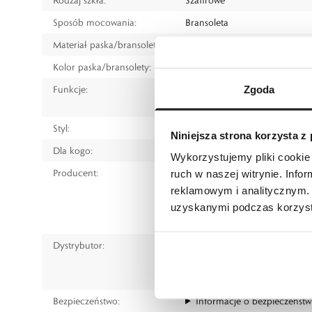
Sposób mocowania:
Bransoleta
Materiał paska/bransolety:
Stal szlachetna
Kolor paska/bransolety:
Srebrny
Funkcje:
Data
Zgoda
Czas światowy (GMT)
Styl:
Sportowy
Niniejsza strona korzysta z
Dla kogo:
Dla mężczyzny
Wykorzystujemy pliki cookie 
Producent:
Atlantic Watch Production Ltd.
ruch w naszej witrynie. Inf
Solothunstrasse 44, CH-2543 L
reklamowym i analitycznym. 
tel.: 41 32 625 1888
uzyskanymi podczas korzysta
e-mail:
contact@atlanticwatch
Dystrybutor:
W.KRUK S.A
ul. Pilotów 10, 31-462 Kraków
e-mail:
gspr@wkruk.pl
Bezpieczeństwo:
Informacje o bezpieczeństw