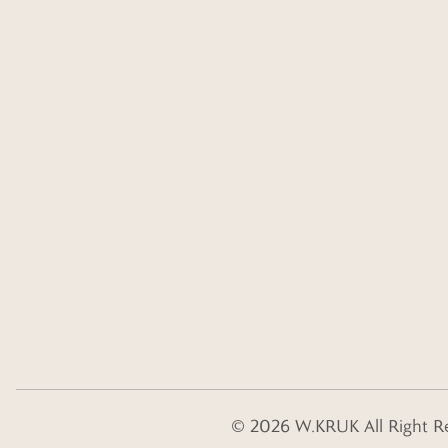
©
2026
W.KRUK
All Right R