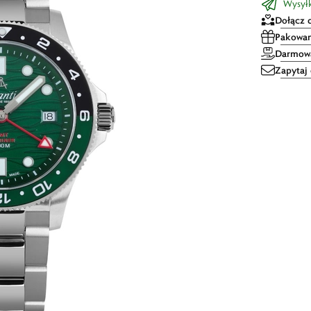
Wysyłk
Dołącz 
Pakowan
Darmowa
Zapytaj